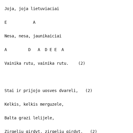
Joja, joja lietuviaciai
E A
Nesa, nesa, jaunikaiciai
A D A D E E A
Vainika rutu, vainika rutu. (2)
Stai ir prijojo uosves dvareli, (2)
Kelkis, kelkis merguzele,
Balta grazi lelijele,
Zirgeliu girdyt, zirgeliu girdyt. (2)