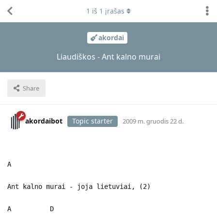
1
iš
1
įrašas
akordai
Liaudiškos - Ant kalno murai
Share
akordaibot
Topic starter
2009 m. gruodis 22 d.
A
Ant kalno murai - joja lietuviai, (2)
A D