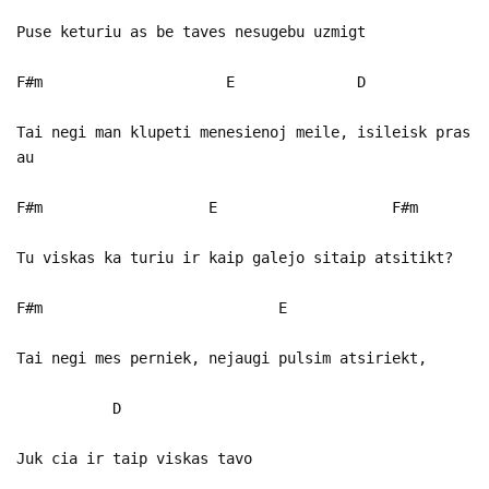
Puse keturiu as be taves nesugebu uzmigt
F#m E D
Tai negi man klupeti menesienoj meile, isileisk pras
au
F#m E F#m
Tu viskas ka turiu ir kaip galejo sitaip atsitikt?
F#m E
Tai negi mes perniek, nejaugi pulsim atsiriekt,
D
Juk cia ir taip viskas tavo