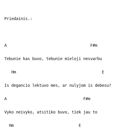
Priedainis.:
A F#m
Tebunie kas buvo, tebunie mieloji nesvarbu
Hm E
Is degancio lektuvo mes, ar nulyjom is debesu?
A F#m
Vyko neivyko, atsitiko buvo, tiek jau to
Hm E