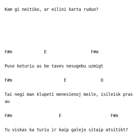
Kam gi neitiko, ar eilini karta ruduo?
F#m E F#m
Puse keturiu as be taves nesugebu uzmigt
F#m E D
Tai negi man klupeti menesienoj meile, isileisk pras
au
F#m E F#m
Tu viskas ka turiu ir kaip galejo sitaip atsitikt?