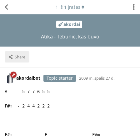
1
iš
1
įrašas
akordai
Atika - Tebunie, kas buvo
Share
akordaibot
Topic starter
2009 m. spalis 27 d.
A - 5 7 7 6 5 5
F#m - 2 4 4 2 2 2
F#m E F#m