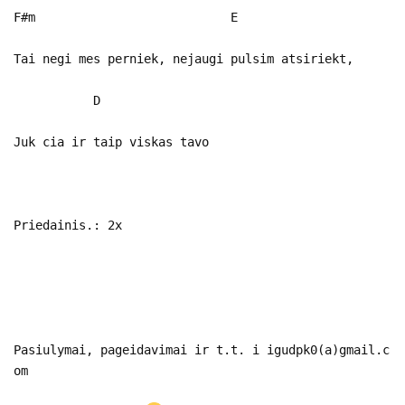
F#m E
Tai negi mes perniek, nejaugi pulsim atsiriekt,
D
Juk cia ir taip viskas tavo
Priedainis.: 2x
Pasiulymai, pageidavimai ir t.t. i igudpk0(a)gmail.c
om