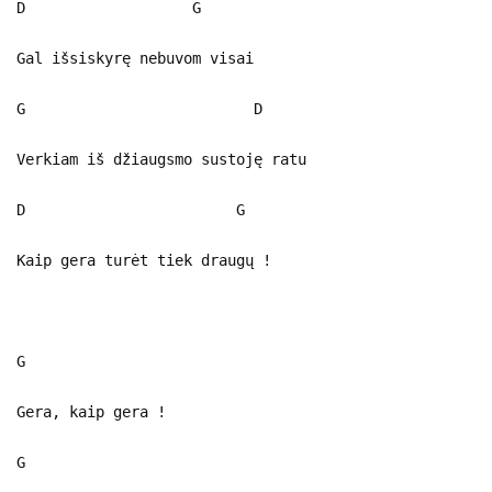
D G
Gal išsiskyrę nebuvom visai
G D
Verkiam iš džiaugsmo sustoję ratu
D G
Kaip gera turėt tiek draugų !
G
Gera, kaip gera !
G