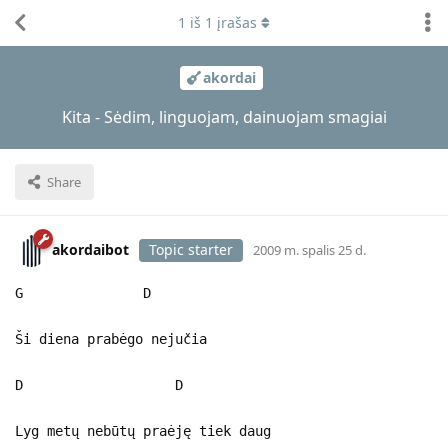
1
iš
1
įrašas
akordai
Kita - Sėdim, linguojam, dainuojam smagiai
Share
akordaibot
Topic starter
2009 m. spalis 25 d.
G D
Ši diena prabėgo nejučia
D D
Lyg metų nebūtų praėję tiek daug