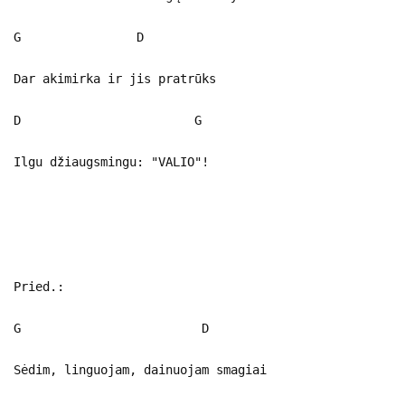
G D
Dar akimirka ir jis pratrūks
D G
Ilgu džiaugsmingu: "VALIO"!
Pried.:
G D
Sėdim, linguojam, dainuojam smagiai