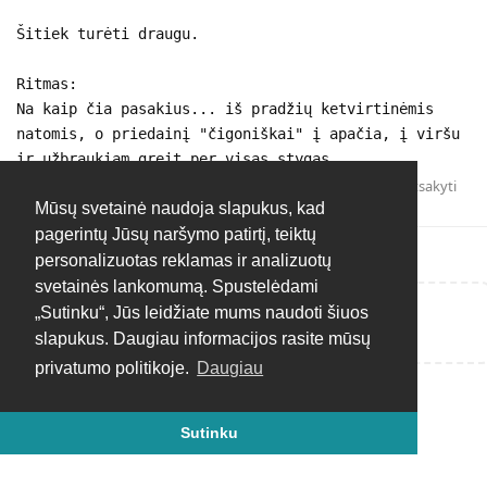
Šitiek turėti draugu.
Ritmas:
Na kaip čia pasakius... iš pradžių ketvirtinėmis
natomis, o priedainį "čigoniškai" į apačia, į viršu
ir užbraukiam greit per visas stygas
Atsakyti
Mūsų svetainė naudoja slapukus, kad
pagerintų Jūsų naršymo patirtį, teiktų
personalizuotas reklamas ir analizuotų
svetainės lankomumą. Spustelėdami
„Sutinku“, Jūs leidžiate mums naudoti šiuos
Rašyti atsakymą...
slapukus. Daugiau informacijos rasite mūsų
privatumo politikoje.
Daugiau
Sutinku