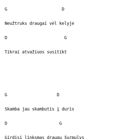
G D
Neužtruks draugai vėl kelyje
D G
Tikrai atvažiuos susitikt
G D
Skamba jau skambutis į duris
D G
Girdisi linksmas draugų šurmulys