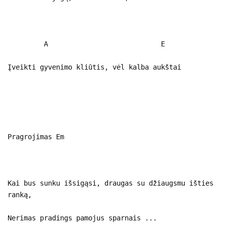
A E
Įveikti gyvenimo kliūtis, vėl kalba aukštai
Pragrojimas Em
Kai bus sunku išsigąsi, draugas su džiaugsmu išties
ranką,
Nerimas pradings pamojus sparnais ...