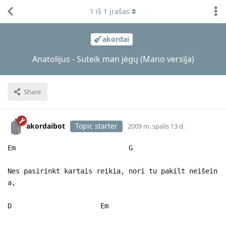
1
iš
1
įrašas
akordai
Anatolijus - Suteik man jėgų (Mano versija)
Share
akordaibot
Topic starter
2009 m. spalis 13 d.
Em G
Nes pasirinkt kartais reikia, nori tu pakilt neišein
a,
D Em