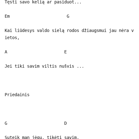
Tęsti savo kelią ar pasiduot...
Em G
Kai liūdesys valdo sielą rodos džiaugsmui jau nėra v
ietos,
A E
Jei tiki savim viltis nušvis ...
Priedainis
G D
Suteik man jėgų, tikėti savim,