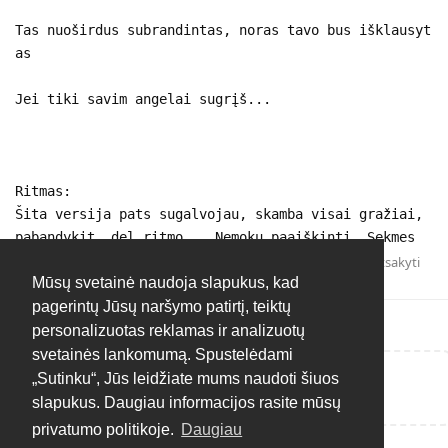
Tas nuoširdus subrandintas, noras tavo bus išklausyt
as
Jei tiki savim angelai sugrįš...
Ritmas:
Šita versija pats sugalvojau, skamba visai gražiai,
pabandykit ,del ritmo... Nemoku paaiškinti. Sekmes
Atsakyti
Mūsų svetainė naudoja slapukus, kad
pagerintų Jūsų naršymo patirtį, teiktų
personalizuotas reklamas ir analizuotų
svetainės lankomumą. Spustelėdami
„Sutinku“, Jūs leidžiate mums naudoti šiuos
Rašyti atsakymą...
slapukus. Daugiau informacijos rasite mūsų
privatumo politikoje.
Daugiau