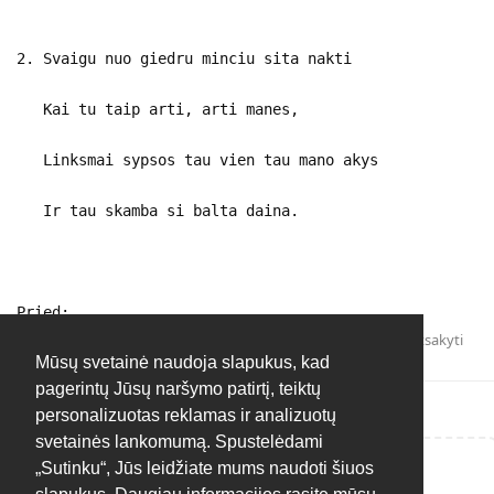
2. Svaigu nuo giedru minciu sita nakti
Kai tu taip arti, arti manes,
Linksmai sypsos tau vien tau mano akys
Ir tau skamba si balta daina.
Pried:
Atsakyti
Mūsų svetainė naudoja slapukus, kad
pagerintų Jūsų naršymo patirtį, teiktų
personalizuotas reklamas ir analizuotų
svetainės lankomumą. Spustelėdami
„Sutinku“, Jūs leidžiate mums naudoti šiuos
Rašyti atsakymą...