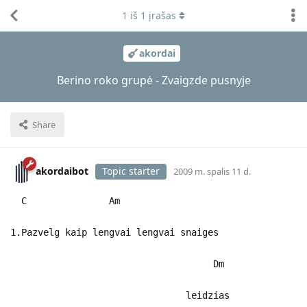
1
iš
1
įrašas
akordai
Berino roko grupė - Zvaigzde pusnyje
Share
akordaibot
Topic starter
2009 m. spalis 11 d.
C Am
1.Pazvelg kaip lengvai lengvai snaiges
Dm
leidzias