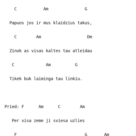
C Am G
Papuos jos ir mus klaidzius takus,
C Am Dm
Zinok as visas kaltes tau atleidau
C Am G
Tikek buk laiminga tau linkiu.
Pried: F Am C Am
Per visa zeme ji sviesa uzlies
F G Am