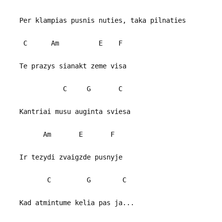
Per klampias pusnis nuties, taka pilnaties
C Am E F
Te prazys sianakt zeme visa
C G C
Kantriai musu auginta sviesa
Am E F
Ir tezydi zvaigzde pusnyje
C G C
Kad atmintume kelia pas ja...