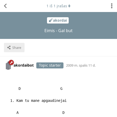
1
iš
1
įrašas
akordai
Eimis - Gal but
Share
akordaibot
Topic starter
2009 m. spalis 11 d.
D G
1. Kam tu mane apgaudinejai
A D