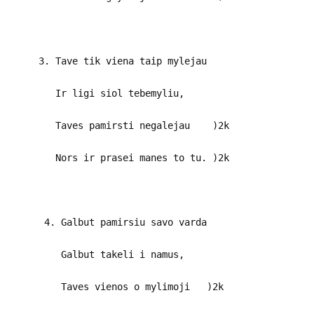
3. Tave tik viena taip mylejau
Ir ligi siol tebemyliu,
Taves pamirsti negalejau )2k
Nors ir prasei manes to tu. )2k
4. Galbut pamirsiu savo varda
Galbut takeli i namus,
Taves vienos o mylimoji )2k