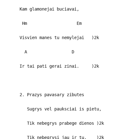
Kam glamonejai buciavai,
Hm Em
Visvien manes tu nemylejai )2k
A D
Ir tai pati gerai zinai. )2k
2. Prazys pavasary zibutes
Sugrys vel pauksciai is pietu,
Tik nebegrys prabege dienos )2k
Tik nebegrysi jau ir tu. )2k