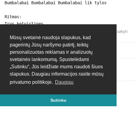
Bumbalabai Bumbalabai Bumbalabai lik tylos
Ritmas:
Trys ketvirtines.
Atsakyti
Mūsų svetainė naudoja slapukus, kad
pagerintų Jūsų naršymo patirtį, teiktų
personalizuotas reklamas ir analizuotų
svetainės lankomumą. Spustelėdami
„Sutinku“, Jūs leidžiate mums naudoti šiuos
Rašyti atsakymą...
slapukus. Daugiau informacijos rasite mūsų
privatumo politikoje.
Daugiau
Sutinku