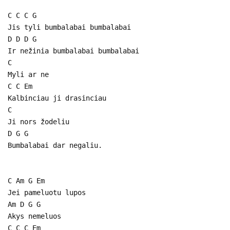
C C C G
Jis tyli bumbalabai bumbalabai
D D D G
Ir nežinia bumbalabai bumbalabai
C
Myli ar ne
C C Em
Kalbinciau ji drasinciau
C
Ji nors žodeliu
D G G
Bumbalabai dar negaliu.
C Am G Em
Jei pameluotu lupos
Am D G G
Akys nemeluos
C C C Em