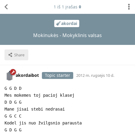
1
iš
1
įrašas
akordai
Mokinukės - Mokyklinis valsas
Share
akordaibot
Topic starter
2012 m. rugsėjis 10 d.
G G D D
Mes mokemes toj pacioj klasej
D D G G
Mane jisai stebi nedrasai
G G C C
Kodel jis nuo žvilgsnio parausta
G D G G