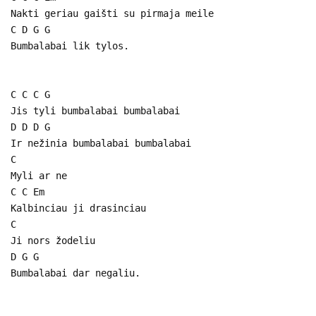
Nakti geriau gaišti su pirmaja meile
C D G G
Bumbalabai lik tylos.
C C C G
Jis tyli bumbalabai bumbalabai
D D D G
Ir nežinia bumbalabai bumbalabai
C
Myli ar ne
C C Em
Kalbinciau ji drasinciau
C
Ji nors žodeliu
D G G
Bumbalabai dar negaliu.