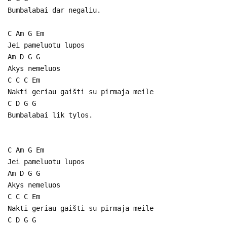
Bumbalabai dar negaliu.
C Am G Em
Jei pameluotu lupos
Am D G G
Akys nemeluos
C C C Em
Nakti geriau gaišti su pirmaja meile
C D G G
Bumbalabai lik tylos.
C Am G Em
Jei pameluotu lupos
Am D G G
Akys nemeluos
C C C Em
Nakti geriau gaišti su pirmaja meile
C D G G