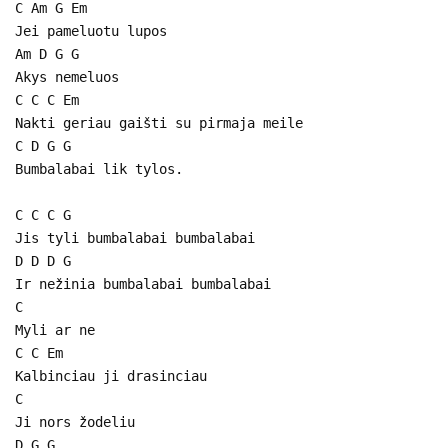
C Am G Em
Jei pameluotu lupos
Am D G G
Akys nemeluos
C C C Em
Nakti geriau gaišti su pirmaja meile
C D G G
Bumbalabai lik tylos.
C C C G
Jis tyli bumbalabai bumbalabai
D D D G
Ir nežinia bumbalabai bumbalabai
C
Myli ar ne
C C Em
Kalbinciau ji drasinciau
C
Ji nors žodeliu
D G G