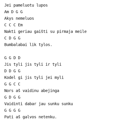
Jei pameluotu lupos
Am D G G
Akys nemeluos
C C C Em
Nakti geriau gaišti su pirmaja meile
C D G G
Bumbalabai lik tylos.
G G D D
Jis tyli jis tyli ir tyli
D D G G
Kodel gi jis tyli jei myli
G G C C
Nors aš vaidinu abejinga
G D G G
Vaidinti dabar jau sunku sunku
G G G G
Pati aš galvos netenku.