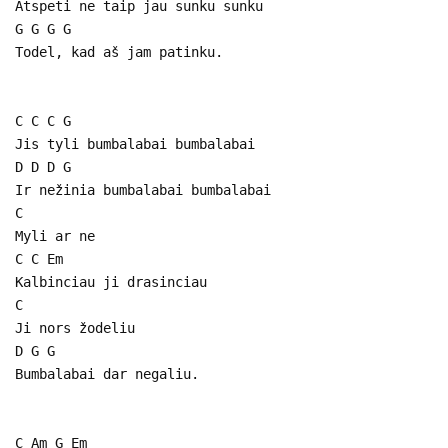
Atspeti ne taip jau sunku sunku
G G G G
Todel, kad aš jam patinku.
C C C G
Jis tyli bumbalabai bumbalabai
D D D G
Ir nežinia bumbalabai bumbalabai
C
Myli ar ne
C C Em
Kalbinciau ji drasinciau
C
Ji nors žodeliu
D G G
Bumbalabai dar negaliu.
C Am G Em