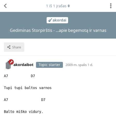
1
iš
1
įrašas
akordai
Gediminas Storpirštis - ...apie begemotą ir varnas
Share
akordaibot
Topic starter
2009 m. spalis 1 d.
A7 D7
Tupi tupi baltos varnos
A7 D7
Balto miško vidury.