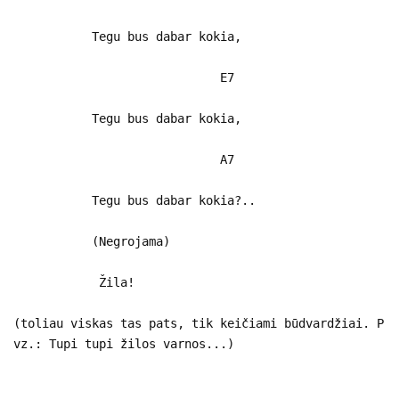
Tegu bus dabar kokia,
E7
Tegu bus dabar kokia,
A7
Tegu bus dabar kokia?..
(Negrojama)
Žila!
(toliau viskas tas pats, tik keičiami būdvardžiai. P
vz.: Tupi tupi žilos varnos...)