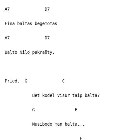
A7 D7
Eina baltas begemotas
A7 D7
Balto Nilo pakrašty.
Pried. G C
Bet kodėl visur taip balta?
G E
Nusibodo man balta...
E