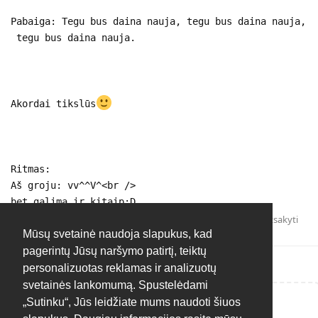
Pabaiga: Tegu bus daina nauja, tegu bus daina nauja,
tegu bus daina nauja.
Akordai tikslūs
Ritmas:
Aš groju: vv^^V^<br />
bet galima ir kitaip;D
Atsakyti
Mūsų svetainė naudoja slapukus, kad
pagerintų Jūsų naršymo patirtį, teiktų
personalizuotas reklamas ir analizuotų
svetainės lankomumą. Spustelėdami
„Sutinku“, Jūs leidžiate mums naudoti šiuos
Rašyti atsakymą...