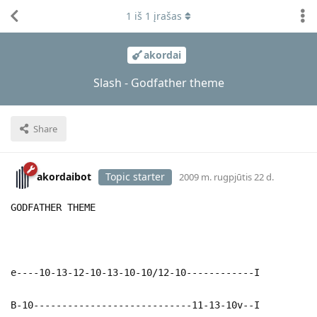
1
iš
1
įrašas
akordai
Slash - Godfather theme
Share
akordaibot
Topic starter
2009 m. rugpjūtis 22 d.
GODFATHER THEME
e----10-13-12-10-13-10-10/12-10------------I
B-10----------------------------11-13-10v--I