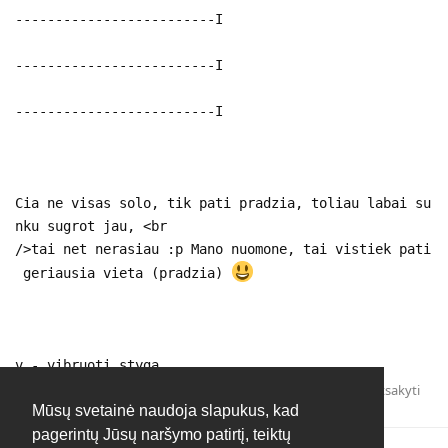
-------------------------I
-------------------------I
-------------------------I
Cia ne visas solo, tik pati pradzia, toliau labai su
nku sugrot jau, <br
/>tai net nerasiau :p Mano nuomone, tai vistiek pati
geriausia vieta (pradzia)
v - vibruoti styga.
Atsakyti
Mūsų svetainė naudoja slapukus, kad
pagerintų Jūsų naršymo patirtį, teiktų