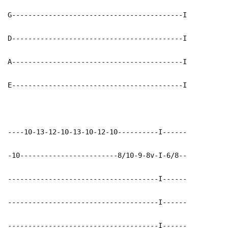
G------------------------------------------I
D------------------------------------------I
A------------------------------------------I
E------------------------------------------I
----10-13-12-10-13-10-12-10----------I------
-10------------------------8/10-9-8v-I-6/8--
-------------------------------------I------
-------------------------------------I------
-------------------------------------I------