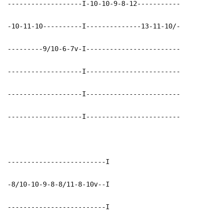
-------------------I-10-10-9-8-12-----------
-10-11-10----------I--------------13-11-10/-
---------9/10-6-7v-I------------------------
-------------------I------------------------
-------------------I------------------------
-------------------I------------------------
-------------------------I
-8/10-10-9-8-8/11-8-10v--I
-------------------------I