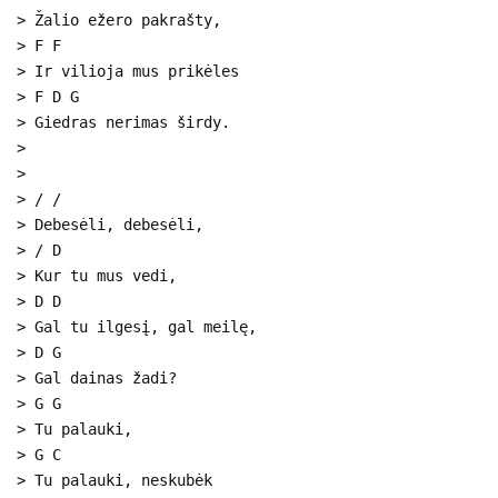
> Žalio ežero pakrašty,
> F F
> Ir vilioja mus prikėles
> F D G
> Giedras nerimas širdy.
>
>
> / /
> Debesėli, debesėli,
> / D
> Kur tu mus vedi,
> D D
> Gal tu ilgesį, gal meilę,
> D G
> Gal dainas žadi?
> G G
> Tu palauki,
> G C
> Tu palauki, neskubėk