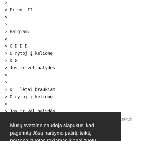
>
> Pried. II
>
>
> Baigiam:
>
> G D D D
> O rytoj į kelionę
> D G
> Jos ir vėl palydės
>
>
> D - lėtai braukiam
> O rytoj į kelionę
>
> Jos ir vėl palydės
Atsakyti
Mūsų svetainė naudoja slapukus, kad
pagerintų Jūsų naršymo patirtį, teiktų
personalizuotas reklamas ir analizuotų