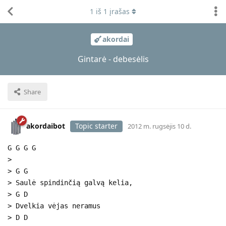
1
iš
1
įrašas
akordai
Gintarė - debesėlis
Share
akordaibot
Topic starter
2012 m. rugsėjis 10 d.
G G G G
>
> G G
> Saulė spindinčią galvą kelia,
> G D
> Dvelkia vėjas neramus
> D D