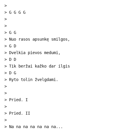
>
> G G G G
>
>
> G G
> Nuo rasos apsunkę smilgos,
> G D
> Dvelkia pievos medumi,
> D D
> Tik beržai kažko dar ilgis
> D G
> Ryto tolin žvelgdami.
>
>
> Pried. I
>
> Pried. II
>
> Na na na na na na na...