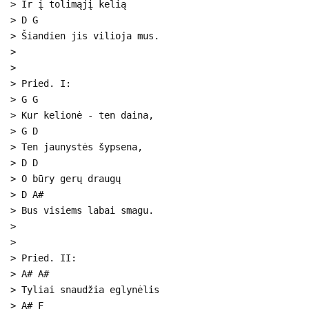
> Ir į tolimąjį kelią
> D G
> Šiandien jis vilioja mus.
>
>
> Pried. I:
> G G
> Kur kelionė - ten daina,
> G D
> Ten jaunystės šypsena,
> D D
> O būry gerų draugų
> D A#
> Bus visiems labai smagu.
>
>
> Pried. II:
> A# A#
> Tyliai snaudžia eglynėlis
> A# F