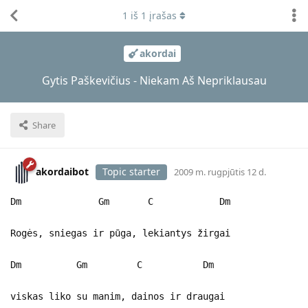
1
iš
1
įrašas
akordai
Gytis Paškevičius - Niekam Aš Nepriklausau
Share
akordaibot
Topic starter
2009 m. rugpjūtis 12 d.
Dm Gm C Dm
Rogės, sniegas ir pūga, lekiantys žirgai
Dm Gm C Dm
viskas liko su manim, dainos ir draugai