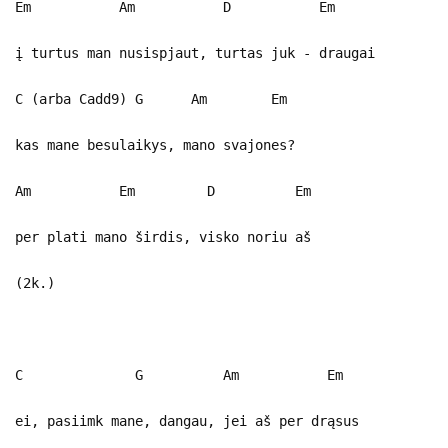
Em Am D Em
į turtus man nusispjaut, turtas juk - draugai
C (arba Cadd9) G Am Em
kas mane besulaikys, mano svajones?
Am Em D Em
per plati mano širdis, visko noriu aš
(2k.)
C G Am Em
ei, pasiimk mane, dangau, jei aš per drąsus