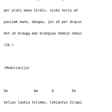
per plati mano širdis, visko noriu aš
pasiimk mane, dangau, jei aš per drąsus
bet už draugą man brangiau žemėje nebus
(2k.)
(Moduliacija)
Em Am D Em
kelias laukia tolimas, lekiantys žirgai