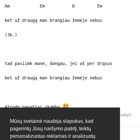
Am Em D Em
bet už draugą man brangiau žemėje nebus
(3k.)
tad pasiimk mane, dangau, jei aš per drąsus
bet už draugą man brangiau žemėje nebus
Atrodo panašiai skamba
Atsakyti
Mūsų svetainė naudoja slapukus, kad
pagerintų Jūsų naršymo patirtį, teiktų
personalizuotas reklamas ir analizuotų