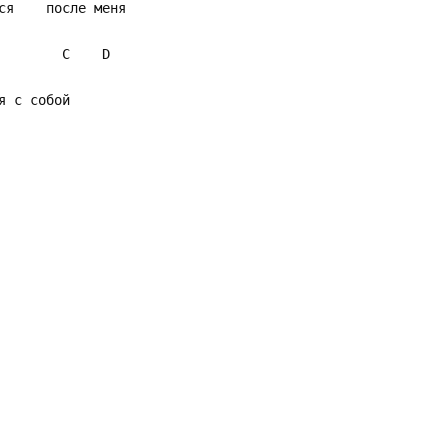
я после меня
C D
с собой