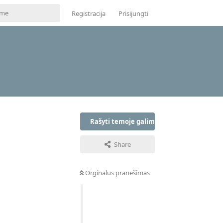
Registracija
Prisijungti
Rašyti temoje galima tik prisijungus
Share
Orginalus pranešimas