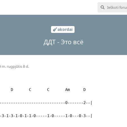
akordai
ДДТ - Это всё
 m. rugpjūtis 8 d.
D C C Am D
-----------------------------0-------2--|
-3-1-3-1-0-1-1-0-----1-0-----1-0---0-3--|