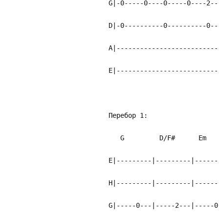
G|-0-----0----0-----0----2--
D|-0----------0----------0--
A|--------------------------
E|--------------------------
Перебор 1:
G D/F# E
E|---------|---------|------
H|---------|---------|------
G|-----0---|-----2---|-----0