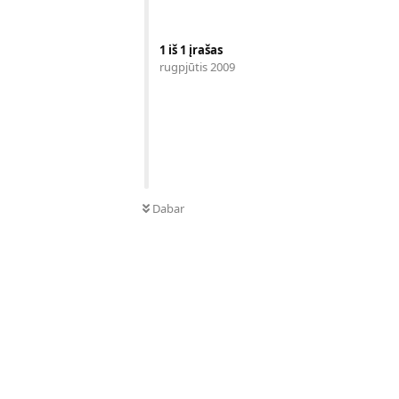
1
iš
1
įrašas
rugpjūtis 2009
Dabar