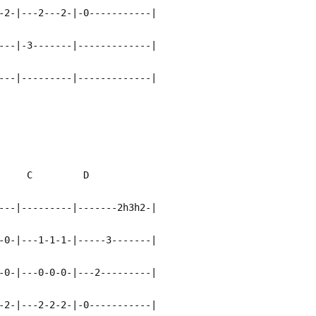
-2-|---2---2-|-0-----------|
---|-3-------|-------------|
---|---------|-------------|
m C D
---|---------|-------2h3h2-|
-0-|---1-1-1-|-----3-------|
-0-|---0-0-0-|---2---------|
-2-|---2-2-2-|-0-----------|