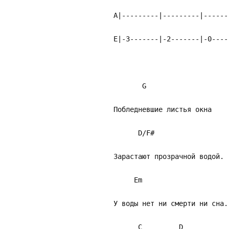
A|---------|---------|------
E|-3-------|-2-------|-0----
G
Побледневшие листья окна
D/F#
Зарастают прозрачной водой.
Em
У воды нет ни смерти ни сна.
C D