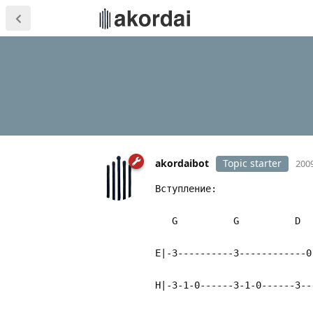
akordaibot
Topic starter
2009
Вступление:
G G D 
E|-3----------3------------0
H|-3-1-0------3-1-0------3--