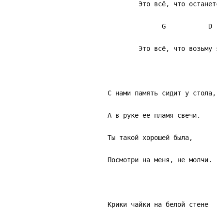
Это всё, что останетс
G D 
Это всё, что возьму я 
С нами память сидит у стола,
А в руке ее пламя свечи.
Ты такой хорошей была,
Посмотри на меня, не молчи.
Крики чайки на белой стене