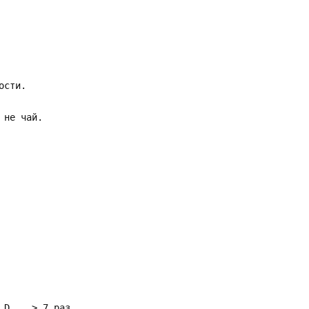
ости.
 не чай.
Am D > 7 раз