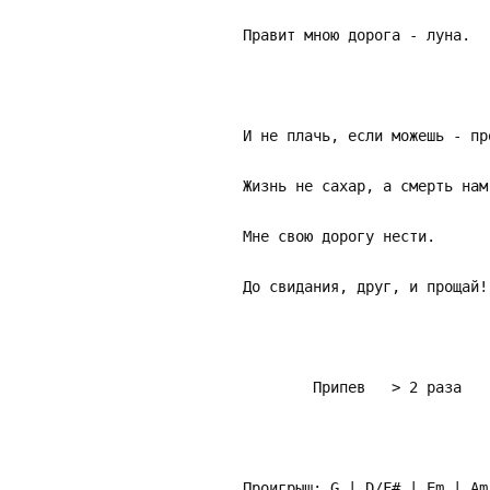
Правит мною дорога - луна.
И не плачь, если можешь - пр
Жизнь не сахар, а смерть нам
Мне свою дорогу нести.
До свидания, друг, и прощай!
Припев > 2 раза
Проигрыш: G | D/F# | Em | 