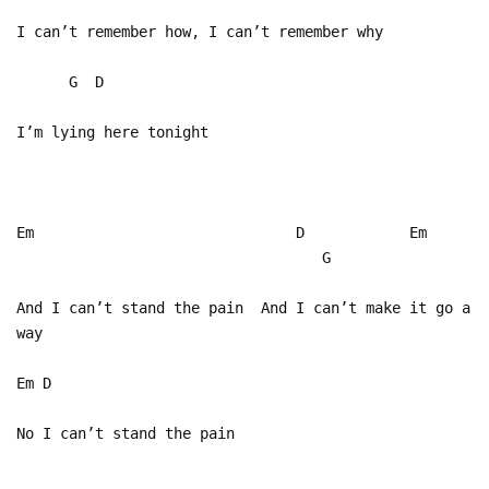
I can’t remember how, I can’t remember why
G D
I’m lying here tonight
Em D Em
G
And I can’t stand the pain And I can’t make it go a
way
Em D
No I can’t stand the pain