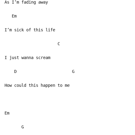
As I’m fading away
Em
I’m sick of this life
C
I just wanna scream
D G
How could this happen to me
Em
G