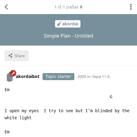
1
iš
1
įrašas
akordai
Simple Plan - Untitled
Share
akordaibot
Topic starter
2009 m. liepa 11 d.
Em
G
I open my eyes I try to see but I’m blinded by the
white light
Em