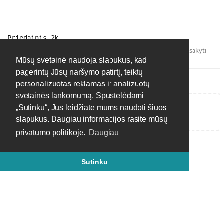
Priedainis 2k
Atsakyti
Mūsų svetainė naudoja slapukus, kad
pagerintų Jūsų naršymo patirtį, teiktų
personalizuotas reklamas ir analizuotų
svetainės lankomumą. Spustelėdami
„Sutinku“, Jūs leidžiate mums naudoti šiuos
Rašyti atsakymą...
slapukus. Daugiau informacijos rasite mūsų
privatumo politikoje.
Daugiau
Sutinku