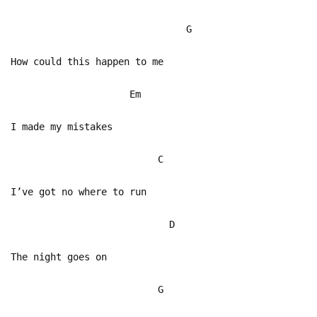
G
How could this happen to me
Em
I made my mistakes
C
I’ve got no where to run
D
The night goes on
G