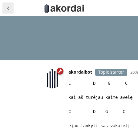
akordaibot
Topic starter
2009
C D G 
kai aš turėjau kaime avelę
C D G C
ėjau lankyti kas vakarėlį