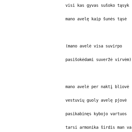
visi kas gyvas sušoko tąsyk
mano avelę kaip šunės tąsė
(mano avelė visa suvirpo
pasišokėdami suveržė virvėm
mano avelė per naktį bliovė
vestuvių guoly avelę pjovė
pasikabinęs kybojo vartuos
tarsi armonika širdis man v