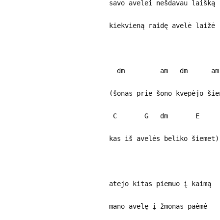
savo avelei nešdavau laišką
kiekvieną raidę avelė laižė
dm am dm a
(šonas prie šono kvepėjo šie
C G dm E
kas iš avelės beliko šiemet)
atėjo kitas piemuo į kaimą
mano avelę į žmonas paėmė