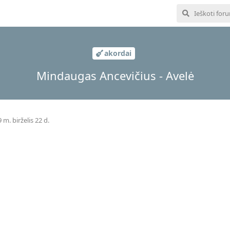
akordai
Mindaugas Ancevičius - Avelė
 m. birželis 22 d.
C