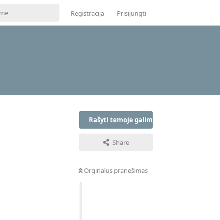
Registracija
Prisijungti
Rašyti temoje galima tik prisijungus
Share
Orginalus pranešimas