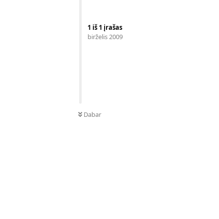
1
iš
1
įrašas
birželis 2009
Dabar