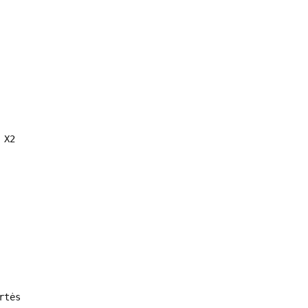
) X2
artės