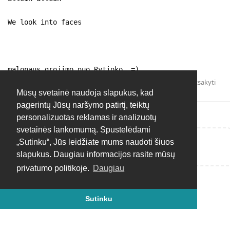
We look into faces
malonaus grojimo nuo Rytioko. =)
Atsakyti
Mūsų svetainė naudoja slapukus, kad
pagerintų Jūsų naršymo patirtį, teiktų
personalizuotas reklamas ir analizuotų
svetainės lankomumą. Spustelėdami
„Sutinku“, Jūs leidžiate mums naudoti šiuos
Rašyti atsakymą...
slapukus. Daugiau informacijos rasite mūsų
privatumo politikoje.
Daugiau
Sutinku