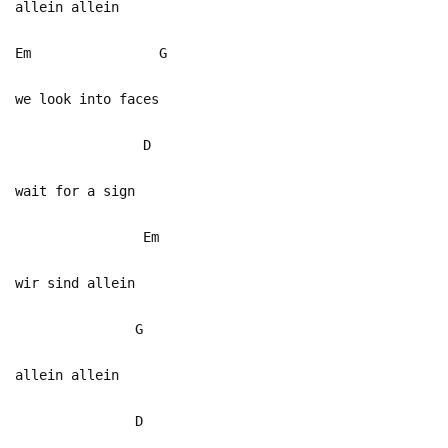
allein allein
Em G
we look into faces
D
wait for a sign
Em
wir sind allein
G
allein allein
D