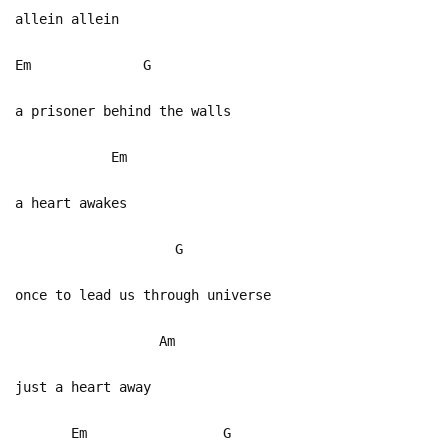
allein allein
Em G
a prisoner behind the walls
Em
a heart awakes
G
once to lead us through universe
Am
just a heart away
Em G