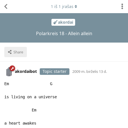
1
iš
1
įrašas
akordai
Polarkreis 18 - Allein allein
Share
akordaibot
Topic starter
2009 m. birželis 13 d.
Em G
is living on a universe
Em
a heart awakes