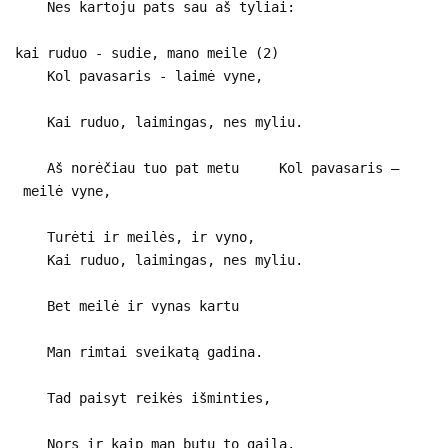
Nes kartoju pats sau aš tyliai:
kai ruduo - sudie, mano meile (2)
Kol pavasaris - laimė vyne,
Kai ruduo, laimingas, nes myliu.
Aš norėčiau tuo pat metu Kol pavasaris –
meilė vyne,
Turėti ir meilės, ir vyno,
Kai ruduo, laimingas, nes myliu.
Bet meilė ir vynas kartu
Man rimtai sveikatą gadina.
Tad paisyt reikės išminties,
Nors ir kaip man butų to gaila.