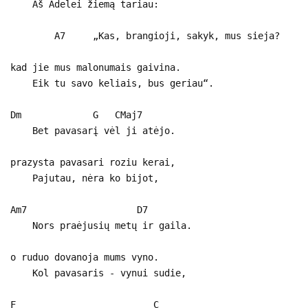
Aš Adelei žiemą tariau:
A7 „Kas, brangioji, sakyk, mus sieja?
kad jie mus malonumais gaivina.
Eik tu savo keliais, bus geriau“.
Dm G CMaj7
Bet pavasarį vėl ji atėjo.
prazysta pavasari roziu kerai,
Pajutau, nėra ko bijot,
Am7 D7
Nors praėjusių metų ir gaila.
o ruduo dovanoja mums vyno.
Kol pavasaris - vynui sudie,
F C