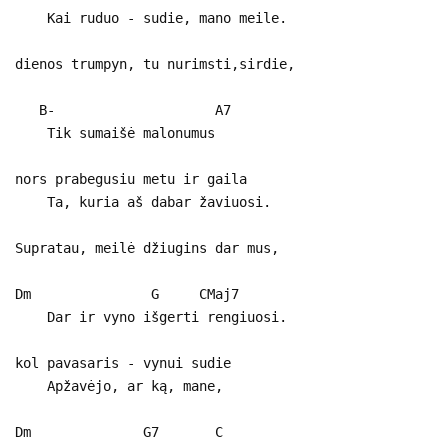
Kai ruduo - sudie, mano meile.
dienos trumpyn, tu nurimsti,sirdie,
B- A7
Tik sumaišė malonumus
nors prabegusiu metu ir gaila
Ta, kuria aš dabar žaviuosi.
Supratau, meilė džiugins dar mus,
Dm G CMaj7
Dar ir vyno išgerti rengiuosi.
kol pavasaris - vynui sudie
Apžavėjo, ar ką, mane,
Dm G7 C