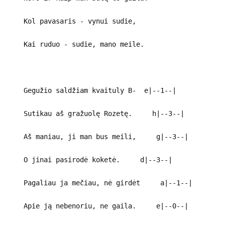
Kol pavasaris - vynui sudie,
Kai ruduo - sudie, mano meile.
Gegužio saldžiam kvaituly B- e|--1--|
Sutikau aš gražuolę Rozetę. h|--3--|
Aš maniau, ji man bus meili, g|--3--|
O jinai pasirodė koketė. d|--3--|
Pagaliau ja mečiau, nė girdėt a|--1--|
Apie ją nebenoriu, ne gaila. e|--0--|