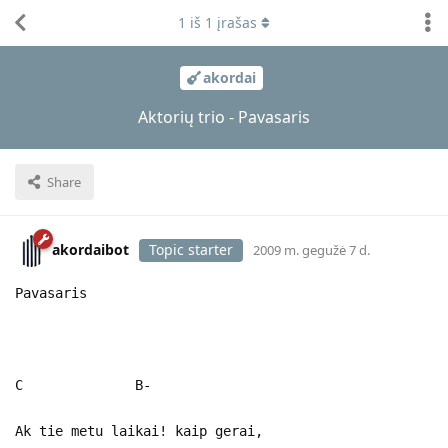
1
iš
1
įrašas
akordai
Aktorių trio - Pavasaris
Share
akordaibot
Topic starter
2009 m. gegužė 7 d.
Pavasaris
C B-
Ak tie metu laikai! kaip gerai,