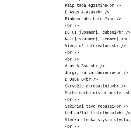
Kaip tada egzamine<br />
E Asus A Asus<br />
Rinkome oho balus?<br />
<br />
Du už juosmenį, dubenį<br />
Kairį svarmenį, sėdmenį,<br 
Vieną už intervalus.<br />
<br />
<br />
Asus A Asus<br />
Jurgi, su vardadieniu<br />
D Dsus D<br />
Skrydžiu akrobatiniu<br />
Mucho macho mister mister.<b
<br />
Sakiniai tavo rebusai<br />
Ledlaužiai troleibusai<br />
Slenka slenka slysta slysta.
<br />