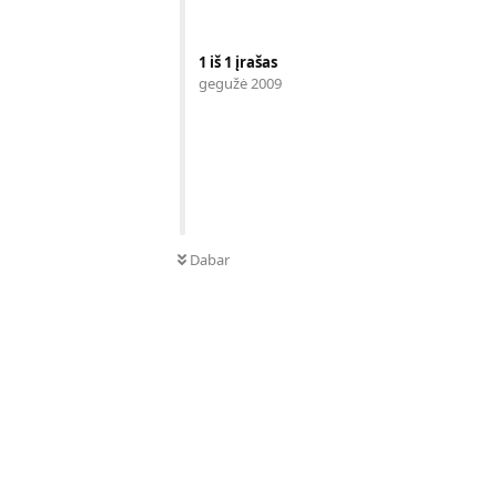
1
iš
1
įrašas
gegužė 2009
Dabar