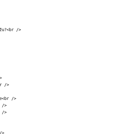
žu?<br />
>
r />
e<br />
 />
 />
/>