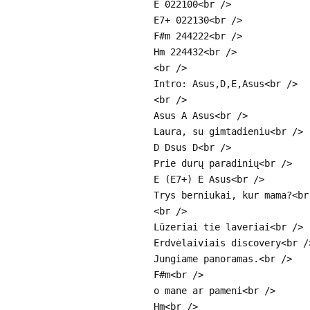
E 022100<br />
E7+ 022130<br />
F#m 244222<br />
Hm 224432<br />
<br />
Intro: Asus,D,E,Asus<br />
<br />
Asus A Asus<br />
Laura, su gimtadieniu<br />
D Dsus D<br />
Prie durų paradinių<br />
E (E7+) E Asus<br />
Trys berniukai, kur mama?<br
<br />
Lūzeriai tie laveriai<br />
Erdvėlaiviais discovery<br /
Jungiame panoramas.<br />
F#m<br />
o mane ar pameni<br />
Hm<br />