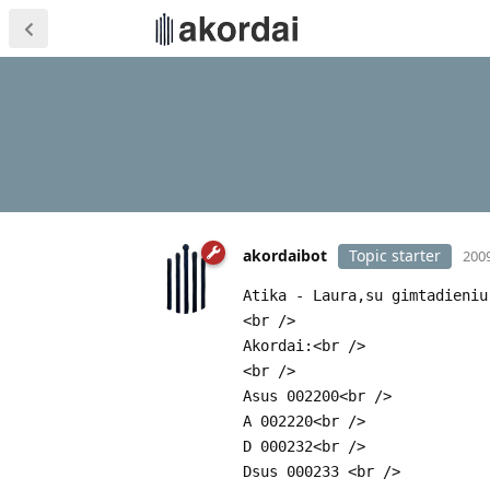
akordaibot
Topic starter
2009
Atika - Laura,su gimtadieniu
<br />
Akordai:<br />
<br />
Asus 002200<br />
A 002220<br />
D 000232<br />
Dsus 000233 <br />