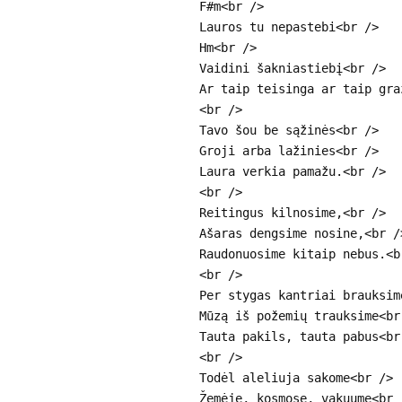
F#m<br />
Lauros tu nepastebi<br />
Hm<br />
Vaidini šakniastiebį<br />
Ar taip teisinga ar taip gra
<br />
Tavo šou be sąžinės<br />
Groji arba lažinies<br />
Laura verkia pamažu.<br />
<br />
Reitingus kilnosime,<br />
Ašaras dengsime nosine,<br /
Raudonuosime kitaip nebus.<b
<br />
Per stygas kantriai brauksim
Mūzą iš požemių trauksime<br
Tauta pakils, tauta pabus<br
<br />
Todėl aleliuja sakome<br />
Žemėje, kosmose, vakuume<br 