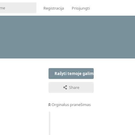
Registracija
Prisijungti
Rašyti temoje galima tik prisijungus
Share
Orginalus pranešimas