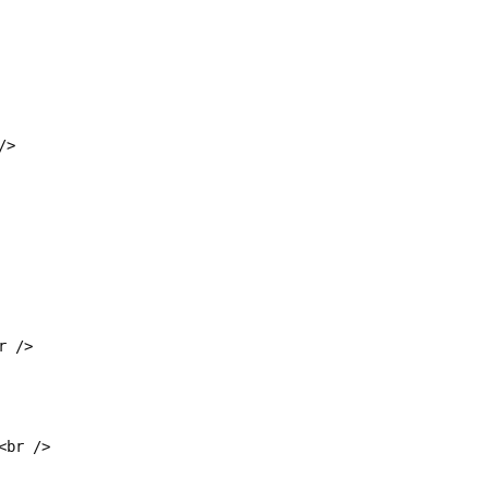
/>
r />
<br />