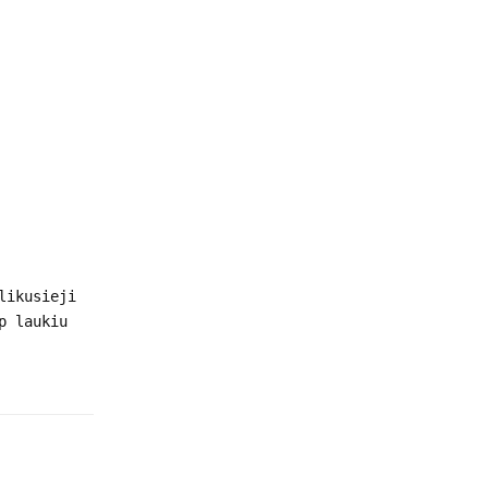
likusieji
p laukiu
Atsakyti