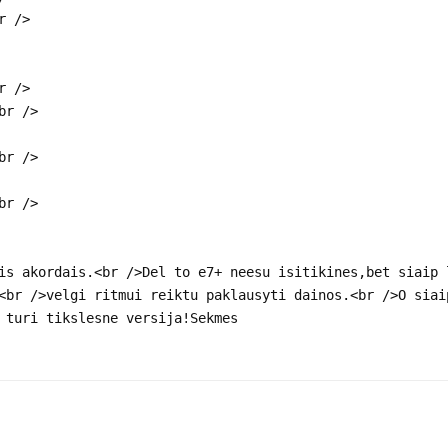
r />
r />
br />
br />
br />
is akordais.<br />Del to e7+ neesu isitikines,bet siaip 
<br />velgi ritmui reiktu paklausyti dainos.<br />O siai
 turi tikslesne versija!Sekmes