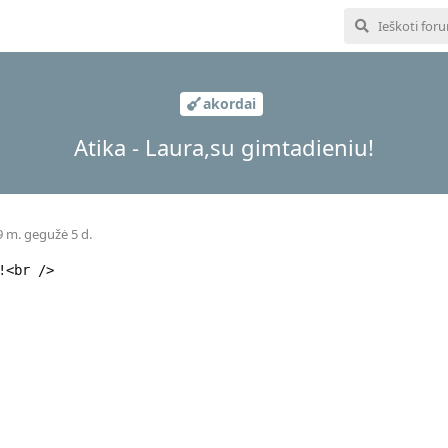
akordai
Atika - Laura,su gimtadieniu!
 m. gegužė 5 d.
!<br />