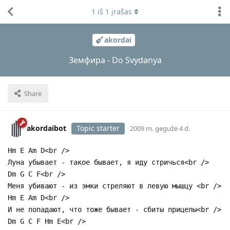
1
iš
1
įrašas
akordai
Земфира - Do Svydanya
Share
akordaibot
Topic starter
2009 m. gegužė 4 d.
Нm E Am D<br />
Луна убывает - такое бывает, я иду стричься<br />
Dm G C F<br />
Меня убивают - из эмки стреляют в левую мышцу <br />
Нm E Am D<br />
И не попадают, что тоже бывает - сбиты прицелы<br />
Dm G C F Нm E<br />