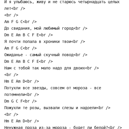
И я улыбаюсь, живу и не старюсь четырнадцать целых
лет<br />
<br />
Am F G C<br />
До свидания, мой любимый город<br />
Dm E Am В C F E<br />
Я почти попала в хроники твои<br />
Am F G C<br />
Ожиданье - самый скучный повод<br />
Dm E Am В C F E<br />
Нам с тобой так мало надо для двоих<br />
<br />
Нm E Am D<br />
Потухли все звезды, совсем от мороза - все
потемнели<br />
Dm G C F<br />
Пожухли те розы, вызвали слезы и надоели<br />
<br />
Нm E Am D<br />
Ненужная проза из-за мороза - будет ли белой?<br />