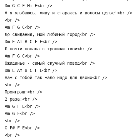
Dm G C F Нm E<br />
А я улыбаюсь, живу и стараюсь и волосы целые!<br />
<br />
Am F G C<br />
До свидания, мой любимый город<br />
Dm E Am В C F E<br />
Я почти попала в хроники твои<br />
Am F G C<br />
Ожиданье - самый скучный повод<br />
Dm E Am В C F E<br />
Нам с тобой так мало надо для двоих<br />
<br />
Проигрыш:<br />
2 раза:<br />
Am G F E<br />
Am G F<br />
<br />
G F# F E<br />
<br />