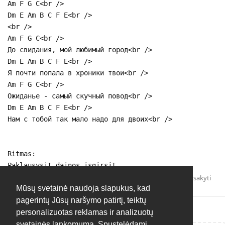
Am F G C<br />
Dm E Am B C F E<br />
<br />
Am F G C<br />
До свидания, мой любимый город<br />
Dm E Am B C F E<br />
Я почти попала в хроники твои<br />
Am F G C<br />
Ожиданье - самый скучный повод<br />
Dm E Am B C F E<br />
Нам с тобой так мало надо для двоих<br />
Ritmas:
Paklausysit dainos isgirsit.
Atsakyti
Mūsų svetainė naudoja slapukus, kad
pagerintų Jūsų naršymo patirtį, teiktų
personalizuotas reklamas ir analizuotų
svetainės lankomumą. Spustelėdami