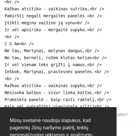
<br />
Kažkas atsitiko - vaikinas sutriko,<br />
Pamiršti negali mergaitės panelės.<br />
Įtikti mėgino vaišino ją vynu<br />
Ir vėl apsiriko - mergaitė supyko.<br />
<br />
C G Am<br />
Ne tau, Martynai, mėlynas dangus,<br />
Ne tau, berneli, rožėm klotas kelias<br />
Ir vėl vienam teks grįžti į namus,<br />
Ieškok, Martynai, prastesnės panelės.<br />
<br />
Kažkas atsitiko - vaikinas supyko,<br />
Nesiseka kalbos - visur lieka kaltas.<br />
Prakeikta panelė - kaip rasti raktelį,<br />
Kaip vėl sugrąžinti vienintelę viltį?<br />
Atsakyti
Mūsų svetainė naudoja slapukus, kad
pagerintų Jūsų naršymo patirtį, teiktų
personalizuotas reklamas ir analizuotų