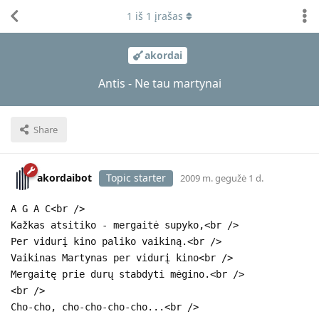
1
iš
1
įrašas
akordai
Antis - Ne tau martynai
Share
akordaibot
Topic starter
2009 m. gegužė 1 d.
A G A C<br />
Kažkas atsitiko - mergaitė supyko,<br />
Per vidurį kino paliko vaikiną.<br />
Vaikinas Martynas per vidurį kino<br />
Mergaitę prie durų stabdyti mėgino.<br />
<br />
Cho-cho, cho-cho-cho-cho...<br />