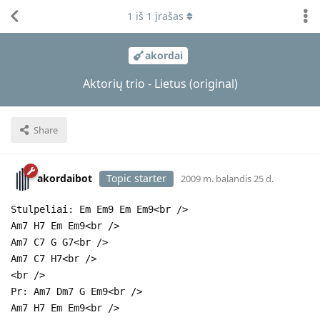
1
iš
1
įrašas
akordai
Aktorių trio - Lietus (original)
Share
akordaibot
Topic starter
2009 m. balandis 25 d.
Stulpeliai: Em Em9 Em Em9<br />
Am7 H7 Em Em9<br />
Am7 C7 G G7<br />
Am7 C7 H7<br />
<br />
Pr: Am7 Dm7 G Em9<br />
Am7 H7 Em Em9<br />