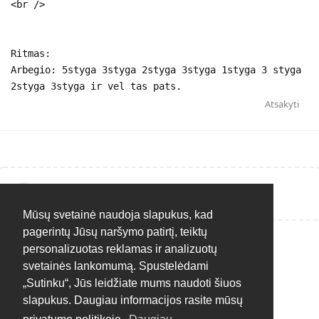
<br />
Ritmas:
Arbegio: 5styga 3styga 2styga 3styga 1styga 3 styga
2styga 3styga ir vel tas pats.
Atsakyti
Rašyti atsakymą...
Mūsų svetainė naudoja slapukus, kad
pagerintų Jūsų naršymo patirtį, teiktų
personalizuotas reklamas ir analizuotų
svetainės lankomumą. Spustelėdami
„Sutinku“, Jūs leidžiate mums naudoti šiuos
slapukus. Daugiau informacijos rasite mūsų