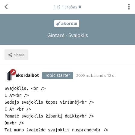
1
iš
1
įrašas
akordai
Gintarė - Svajoklis
Share
akordaibot
Topic starter
2009 m. balandis 12 d.
Svajoklis. <br />
C Am<br />
Sedėjo svajoklis topos viršūnėj<br />
C Am <br />
Pamatė svajoklis žibantį daiktą<br />
Dm<br />
Tai mano žvaigždė svajoklis nusprendė<br />