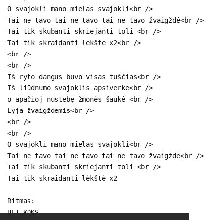
O svajokli mano mielas svajokli<br />
Tai ne tavo tai ne tavo tai ne tavo žvaigždė<br />
Tai tik skubanti skriejanti toli <br />
Tai tik skraidanti lėkštė x2<br />
<br />
<br />
Iš ryto dangus buvo visas tuščias<br />
Iš liūdnumo svajoklis apsiverkė<br />
o apačioj nustebę žmonės šaukė <br />
Lyja žvaigždėmis<br />
<br />
<br />
O svajokli mano mielas svajokli<br />
Tai ne tavo tai ne tavo tai ne tavo žvaigždė<br />
Tai tik skubanti skriejanti toli <br />
Tai tik skraidanti lėkštė x2
Ritmas:
BET KOKS