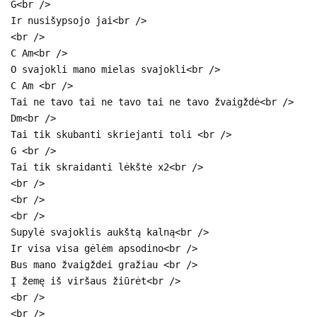
G<br />
Ir nusišypsojo jai<br />
<br />
C Am<br />
O svajokli mano mielas svajokli<br />
C Am <br />
Tai ne tavo tai ne tavo tai ne tavo žvaigždė<br />
Dm<br />
Tai tik skubanti skriejanti toli <br />
G <br />
Tai tik skraidanti lėkštė x2<br />
<br />
<br />
<br />
Supylė svajoklis aukštą kalną<br />
Ir visa visa gėlėm apsodino<br />
Bus mano žvaigždei gražiau <br />
Į žemę iš viršaus žiūrėt<br />
<br />
<br />