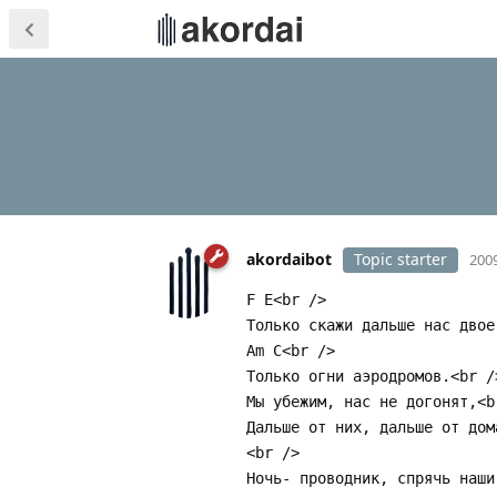
akordaibot
Topic starter
2009
F E<br />
Только скажи дальше нас двое
Am C<br />
Только огни аэродромов.<br /
Мы убежим, нас не догонят,<b
Дальше от них, дальше от дом
<br />
Hочь- проводник, спрячь наши