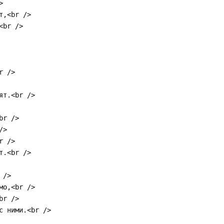
>
т,<br />
<br />
r />
ят.<br />
br />
/>
r />
т.<br />
 />
мо,<br />
br />
с ними.<br />