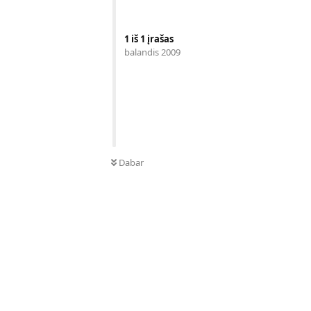
1
iš
1
įrašas
balandis 2009
Dabar
Atsakyti