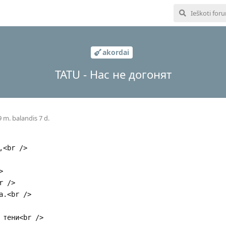
akordai
TATU - Hас не догонят
 m. balandis 7 d.
,<br />
>
r />
а.<br />
 тени<br />