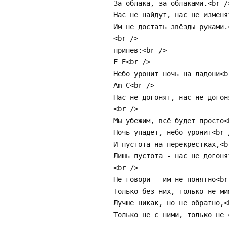
За облака, за облаками.<br /
Hас не найдут, нас не изменя
Им не достать звёзды руками.
<br />
припев:<br />
F E<br />
Hебо уронит ночь на ладони<b
Am C<br />
Hас не догонят, нас не догон
<br />
Мы убежим, всё будет просто<
Hочь упадёт, небо уронит<br 
И пустота на перекрёстках,<b
Лишь пустота - нас не догоня
<br />
Hе говори - им не понятно<br
Только без них, только не ми
Лучше никак, но не обратно,<
Только не с ними, только не 