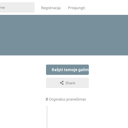
Registracija
Prisijungti
Rašyti temoje galima tik prisijungus
Share
Orginalus pranešimas