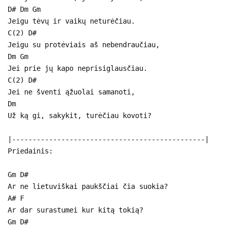
D# Dm Gm
Jeigu tėvų ir vaikų neturėčiau.
C(2) D#
Jeigu su protėviais aš nebendraučiau,
Dm Gm
Jei prie jų kapo neprisiglausčiau.
C(2) D#
Jei ne šventi ąžuolai samanoti,
Dm
Už ką gi, sakykit, turėčiau kovoti?
|-----------------------------------------------|
Priedainis:
Gm D#
Ar ne lietuviškai paukščiai čia suokia?
A# F
Ar dar surastumei kur kitą tokią?
Gm D#