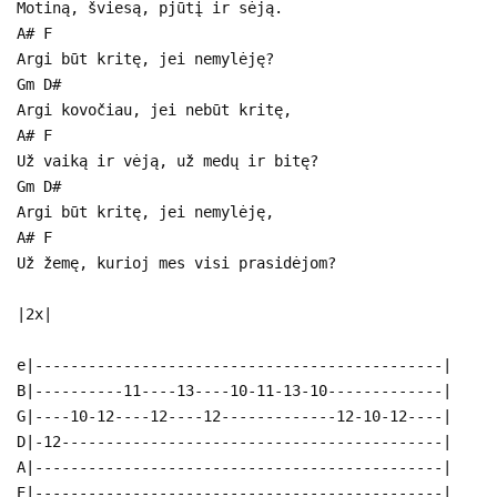
Motiną, šviesą, pjūtį ir sėją.
A# F
Argi būt kritę, jei nemylėję?
Gm D#
Argi kovočiau, jei nebūt kritę,
A# F
Už vaiką ir vėją, už medų ir bitę?
Gm D#
Argi būt kritę, jei nemylėję,
A# F
Už žemę, kurioj mes visi prasidėjom?
|2x|
e|----------------------------------------------|
B|----------11----13----10-11-13-10-------------|
G|----10-12----12----12-------------12-10-12----|
D|-12-------------------------------------------|
A|----------------------------------------------|
E|----------------------------------------------|