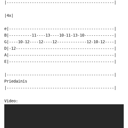
|-----------------------------------------------|
|4x|
e|----------------------------------------------|
B|----------11----13----10-11-13-10-------------|
G|----10-12----12----12-------------12-10-12----|
D|-12-------------------------------------------|
A|----------------------------------------------|
E|----------------------------------------------|
|-----------------------------------------------|
Priedainis
|-----------------------------------------------|
Video: