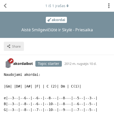
1
iš
1
įrašas
akordai
Aistė Smilgevičiūtė ir Skylė - Priesaika
Share
akordaibot
Topic starter
2012 m. rugsėjis 10 d.
Naudojami akordai:
|Gm| |D#| |A#| |F| | C (2)| Dm | C(1)|
e|--3--|--6--|--6--|--8---|--8---|--5--|--3--|
B|--3--|--8--|--6--|--10--|--8---|--6--|--5--|
G|--3--|--8--|--7--|--10--|--9---|--7--|--5--|