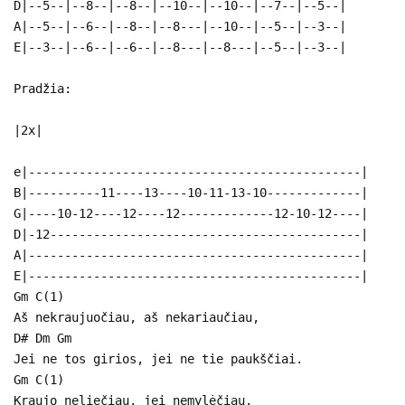
D|--5--|--8--|--8--|--10--|--10--|--7--|--5--|
A|--5--|--6--|--8--|--8---|--10--|--5--|--3--|
E|--3--|--6--|--6--|--8---|--8---|--5--|--3--|
Pradžia:
|2x|
e|----------------------------------------------|
B|----------11----13----10-11-13-10-------------|
G|----10-12----12----12-------------12-10-12----|
D|-12-------------------------------------------|
A|----------------------------------------------|
E|----------------------------------------------|
Gm C(1)
Aš nekraujuočiau, aš nekariaučiau,
D# Dm Gm
Jei ne tos girios, jei ne tie paukščiai.
Gm C(1)
Kraujo neliečiau, jei nemylėčiau,