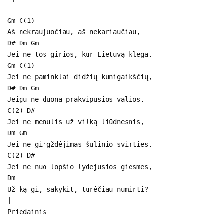
Gm C(1)
Aš nekraujuočiau, aš nekariaučiau,
D# Dm Gm
Jei ne tos girios, kur Lietuvą klega.
Gm C(1)
Jei ne paminklai didžių kunigaikščių,
D# Dm Gm
Jeigu ne duona prakvipusios valios.
C(2) D#
Jei ne mėnulis už vilką liūdnesnis,
Dm Gm
Jei ne girgždėjimas šulinio svirties.
C(2) D#
Jei ne nuo lopšio lydėjusios giesmės,
Dm
Už ką gi, sakykit, turėčiau numirti?
|-----------------------------------------------|
Priedainis