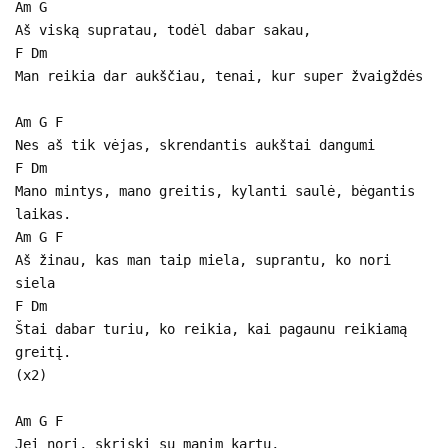
Am G
Aš viską supratau, todėl dabar sakau,
F Dm
Man reikia dar aukščiau, tenai, kur super žvaigždės
Am G F
Nes aš tik vėjas, skrendantis aukštai dangumi
F Dm
Mano mintys, mano greitis, kylanti saulė, bėgantis
laikas.
Am G F
Aš žinau, kas man taip miela, suprantu, ko nori
siela
F Dm
Štai dabar turiu, ko reikia, kai pagaunu reikiamą
greitį.
(x2)
Am G F
Jei nori, skriski su manim kartu,