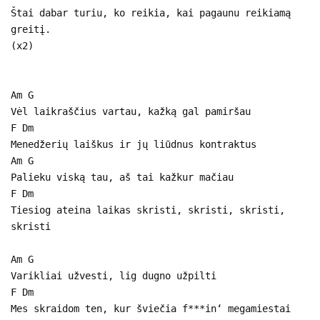
Štai dabar turiu, ko reikia, kai pagaunu reikiamą
greitį.
(x2)
Am G
Vėl laikraščius vartau, kažką gal pamiršau
F Dm
Menedžerių laiškus ir jų liūdnus kontraktus
Am G
Palieku viską tau, aš tai kažkur mačiau
F Dm
Tiesiog ateina laikas skristi, skristi, skristi,
skristi
Am G
Varikliai užvesti, lig dugno užpilti
F Dm
Mes skraidom ten, kur šviečia f***in‘ megamiestai