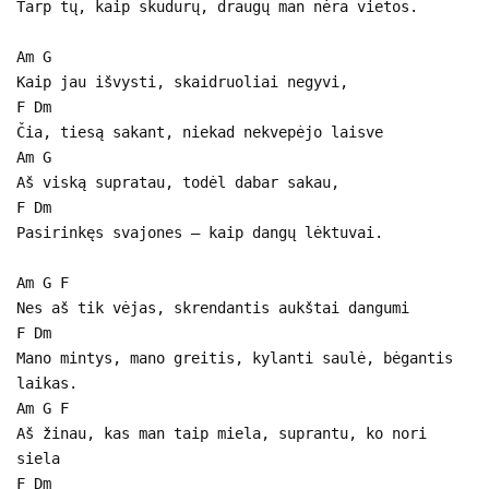
Tarp tų, kaip skudurų, draugų man nėra vietos.
Am G
Kaip jau išvysti, skaidruoliai negyvi,
F Dm
Čia, tiesą sakant, niekad nekvepėjo laisve
Am G
Aš viską supratau, todėl dabar sakau,
F Dm
Pasirinkęs svajones – kaip dangų lėktuvai.
Am G F
Nes aš tik vėjas, skrendantis aukštai dangumi
F Dm
Mano mintys, mano greitis, kylanti saulė, bėgantis
laikas.
Am G F
Aš žinau, kas man taip miela, suprantu, ko nori
siela
F Dm