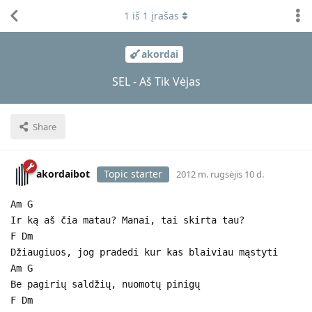
1
iš
1
įrašas
akordai
SEL - Aš Tik Vėjas
Share
akordaibot
Topic starter
2012 m. rugsėjis 10 d.
Am G
Ir ką aš čia matau? Manai, tai skirta tau?
F Dm
Džiaugiuos, jog pradedi kur kas blaiviau mąstyti
Am G
Be pagirių saldžių, nuomotų pinigų
F Dm