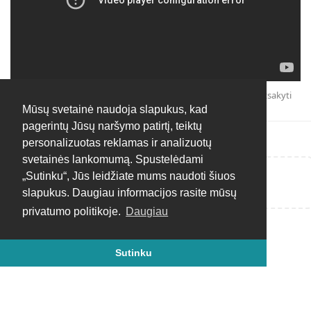
Atsakyti
Mūsų svetainė naudoja slapukus, kad
pagerintų Jūsų naršymo patirtį, teiktų
personalizuotas reklamas ir analizuotų
svetainės lankomumą. Spustelėdami
„Sutinku“, Jūs leidžiate mums naudoti šiuos
Rašyti atsakymą...
slapukus. Daugiau informacijos rasite mūsų
privatumo politikoje.
Daugiau
Sutinku