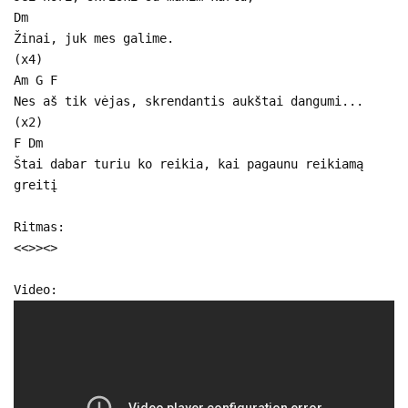
Dm
Žinai, juk mes galime.
(x4)
Am G F
Nes aš tik vėjas, skrendantis aukštai dangumi...
(x2)
F Dm
Štai dabar turiu ko reikia, kai pagaunu reikiamą
greitį
Ritmas:
<<>><>
Video: