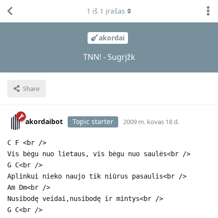
1
iš
1
įrašas
akordai
TNN! - Sugrįžk
Share
akordaibot
Topic starter
2009 m. kovas 18 d.
C F <br />
Vis bėgu nuo lietaus, vis bėgu nuo saulės<br />
G C<br />
Aplinkui nieko naujo tik niūrus pasaulis<br />
Am Dm<br />
Nusibodę veidai,nusibodę ir mintys<br />
G C<br />