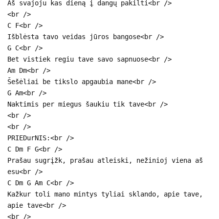
Aš svajoju kas dieną į dangų pakilti<br />
<br />
C F<br />
Išblėsta tavo veidas jūros bangose<br />
G C<br />
Bet vistiek regiu tave savo sapnuose<br />
Am Dm<br />
Šešėliai be tikslo apgaubia mane<br />
G Am<br />
Naktimis per miegus šaukiu tik tave<br />
<br />
<br />
PRIEDurNIS:<br />
C Dm F G<br />
Prašau sugrįžk, prašau atleiski, nežinioj viena aš
esu<br />
C Dm G Am C<br />
Kažkur toli mano mintys tyliai sklando, apie tave,
apie tave<br />
<br />