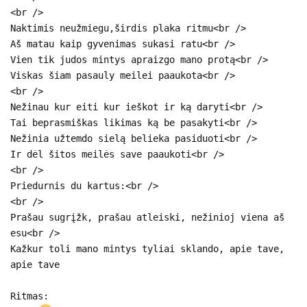
<br />
Naktimis neužmiegu,širdis plaka ritmu<br />
Aš matau kaip gyvenimas sukasi ratu<br />
Vien tik judos mintys apraizgo mano protą<br />
Viskas šiam pasauly meilei paaukota<br />
<br />
Nežinau kur eiti kur ieškot ir ką daryti<br />
Tai beprasmiškas likimas ką be pasakyti<br />
Nežinia užtemdo sielą belieka pasiduoti<br />
Ir dėl šitos meilės save paaukoti<br />
<br />
Priedurnis du kartus:<br />
<br />
Prašau sugrįžk, prašau atleiski, nežinioj viena aš
esu<br />
Kažkur toli mano mintys tyliai sklando, apie tave,
apie tave
Ritmas: