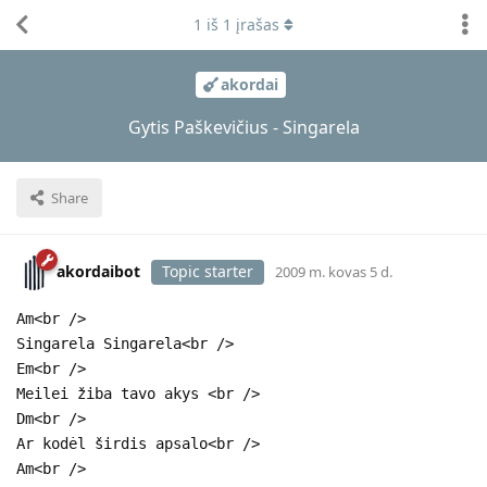
1
iš
1
įrašas
akordai
Gytis Paškevičius - Singarela
Share
akordaibot
Topic starter
2009 m. kovas 5 d.
Am<br />
Singarela Singarela<br />
Em<br />
Meilei žiba tavo akys <br />
Dm<br />
Ar kodėl širdis apsalo<br />
Am<br />