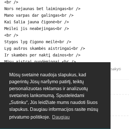
<br />
Nors nejaunas bet laimingas<br />
Mano varpas dar galingas<br />
Kai šalia jauna čigonė<br />
Meilei jis neabejingas<br />
<br />
Stygos lyg čigono meilė<br />
Lyg aušros skambės aistringai<br />
Ir skambės per naktį dainos<br />
Mūsų aistrai nuodėmingai.<br />
Atsakyti
Mūsų svetainė naudoja slapukus, kad
pagerintų Jūsų naršymo patirtį, teiktų
personalizuotas reklamas ir analizuotų
svetainės lankomumą. Spustelėdami
„Sutinku“, Jūs leidžiate mums naudoti šiuos
Rašyti atsakymą...
slapukus. Daugiau informacijos rasite mūsų
privatumo politikoje.
Daugiau