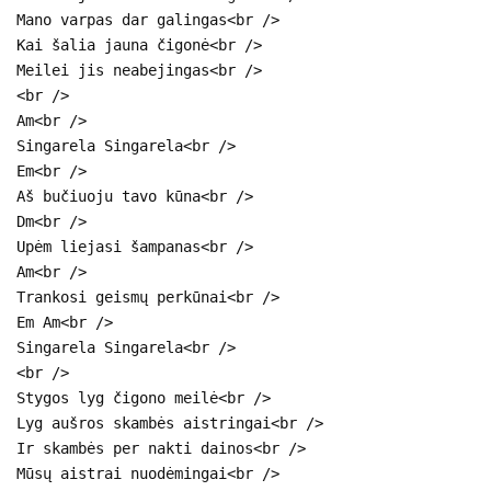
Mano varpas dar galingas<br />
Kai šalia jauna čigonė<br />
Meilei jis neabejingas<br />
<br />
Am<br />
Singarela Singarela<br />
Em<br />
Aš bučiuoju tavo kūna<br />
Dm<br />
Upėm liejasi šampanas<br />
Am<br />
Trankosi geismų perkūnai<br />
Em Am<br />
Singarela Singarela<br />
<br />
Stygos lyg čigono meilė<br />
Lyg aušros skambės aistringai<br />
Ir skambės per nakti dainos<br />
Mūsų aistrai nuodėmingai<br />