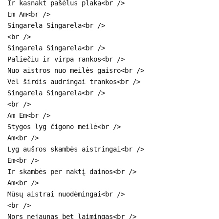
Ir kasnakt pašėlus plaka<br />
Em Am<br />
Singarela Singarela<br />
<br />
Singarela Singarela<br />
Paliečiu ir virpa rankos<br />
Nuo aistros nuo meilės gaisro<br />
Vėl širdis audringai trankos<br />
Singarela Singarela<br />
<br />
Am Em<br />
Stygos lyg čigono meilė<br />
Am<br />
Lyg aušros skambės aistringai<br />
Em<br />
Ir skambės per naktį dainos<br />
Am<br />
Mūsų aistrai nuodėmingai<br />
<br />
Nors nejaunas bet laimingas<br />