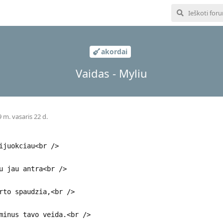
akordai
Vaidas - Myliu
 m. vasaris 22 d.
ijuokciau<br />
u jau antra<br />
rto spaudzia,<br />
minus tavo veida.<br />