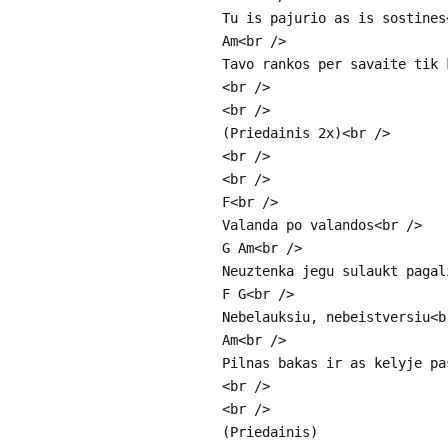
Tu is pajurio as is sostines
Am<br />
Tavo rankos per savaite tik 
<br />
<br />
(Priedainis 2x)<br />
<br />
<br />
F<br />
Valanda po valandos<br />
G Am<br />
Neuztenka jegu sulaukt pagal
F G<br />
Nebelauksiu, nebeistversiu<b
Am<br />
Pilnas bakas ir as kelyje pa
<br />
<br />
(Priedainis)