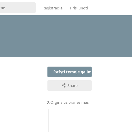
Registracija
Prisijungti
Rašyti temoje galima tik prisijungus
Share
Orginalus pranešimas