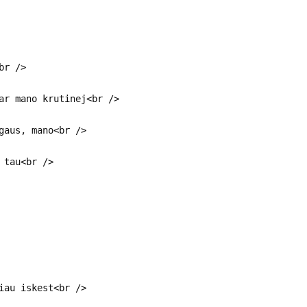
br />
ar mano krutinej<br />
gaus, mano<br />
 tau<br />
iau iskest<br />