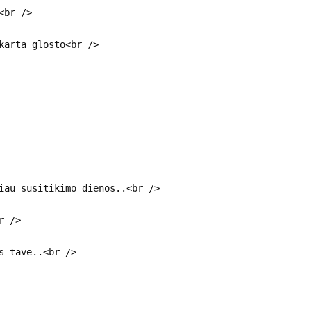
<br />
karta glosto<br />
iau susitikimo dienos..<br />
r />
s tave..<br />