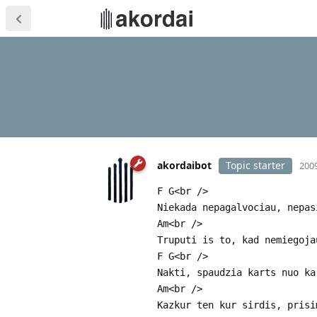
akordaibot
Topic starter
2009
F G<br />
Niekada nepagalvociau, nepas
Am<br />
Truputi is to, kad nemiegoja
F G<br />
Nakti, spaudzia karts nuo ka
Am<br />
Kazkur ten kur sirdis, prisi