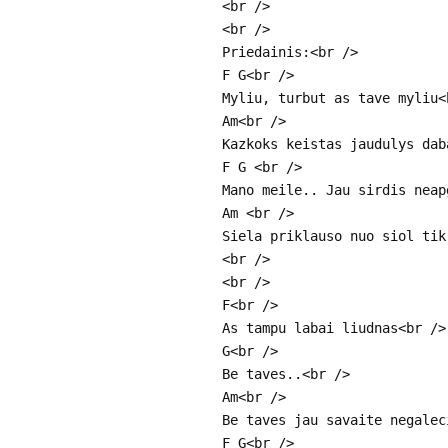
<br />
<br />
Priedainis:<br />
F G<br />
Myliu, turbut as tave myliu<
Am<br />
Kazkoks keistas jaudulys dab
F G <br />
Mano meile.. Jau sirdis neap
Am <br />
Siela priklauso nuo siol tik
<br />
<br />
F<br />
As tampu labai liudnas<br />
G<br />
Be taves..<br />
Am<br />
Be taves jau savaite negalec
F G<br />