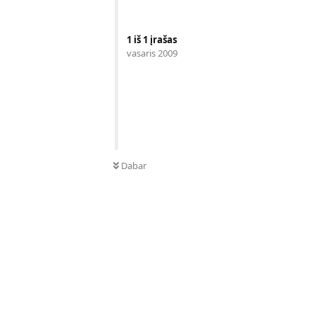
1
iš
1
įrašas
vasaris 2009
Dabar