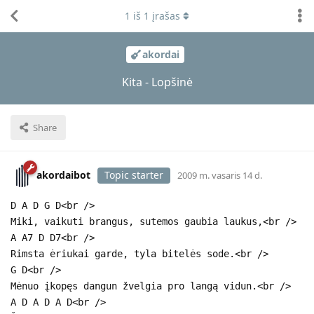
1
iš
1
įrašas
akordai
Kita - Lopšinė
Share
akordaibot
Topic starter
2009 m. vasaris 14 d.
D A D G D<br />
Miki, vaikuti brangus, sutemos gaubia laukus,<br />
A A7 D D7<br />
Rimsta ėriukai garde, tyla bitelės sode.<br />
G D<br />
Mėnuo įkopęs dangun žvelgia pro langą vidun.<br />
A D A D A D<br />