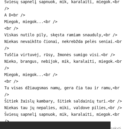
Šviesų sapnelį sapnuok, mik, karalaiti, miegok.<br
/>
A D<br />
Miegok, miegok...<br />
<br />
Viskas nutilo pily, skęsta ramiam snauduly,<br />
Niekas nevaikšto čionai, nekrebžda pelės seniai.<br
/>
Tuščia virtuvėj, rūsy, žmonės sumigo visi.<br />
Nieko, brangus, nebijok, mik, karalaiti, miegok.<br
/>
Miegok, miegok...<br />
<br />
Tu visas džiaugsmas namų, gera čia tau ir ramu,<br
/>
Šitiek žaislų kambary, šitiek saldainių turi.<br />
Niekas tau jų nepalies, miki, valdove pilies,<br />
Šviesų sapnelį sapnuok, mik, karalaiti, miegok.<br
/>
Atsakyti