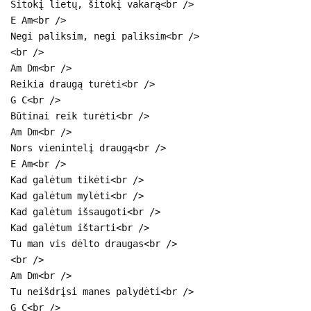
Šitokį lietų, šitokį vakarą<br />
E Am<br />
Negi paliksim, negi paliksim<br />
<br />
Am Dm<br />
Reikia draugą turėti<br />
G C<br />
Būtinai reik turėti<br />
Am Dm<br />
Nors vienintelį draugą<br />
E Am<br />
Kad galėtum tikėti<br />
Kad galėtum mylėti<br />
Kad galėtum išsaugoti<br />
Kad galėtum ištarti<br />
Tu man vis dėlto draugas<br />
<br />
Am Dm<br />
Tu neišdrįsi manes palydėti<br />
G C<br />