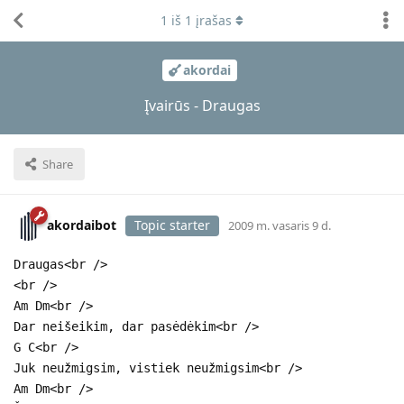
1
iš
1
įrašas
akordai
Įvairūs - Draugas
Share
akordaibot
Topic starter
2009 m. vasaris 9 d.
Draugas<br />
<br />
Am Dm<br />
Dar neišeikim, dar pasėdėkim<br />
G C<br />
Juk neužmigsim, vistiek neužmigsim<br />
Am Dm<br />