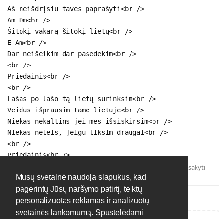
Aš neišdrįsiu taves paprašyti<br />
Am Dm<br />
Šitokį vakarą šitokį lietų<br />
E Am<br />
Dar neišeikim dar pasėdėkim<br />
<br />
Priedainis<br />
<br />
Lašas po lašo tą lietų surinksim<br />
Veidus išprausim tame lietuje<br />
Niekas nekaltins jei mes išsiskirsim<br />
Niekas neteis, jeigu liksim draugai<br />
<br />
Priedainis<br />
Atsakyti
Mūsų svetainė naudoja slapukus, kad
pagerintų Jūsų naršymo patirtį, teiktų
personalizuotas reklamas ir analizuotų
svetainės lankomumą. Spustelėdami