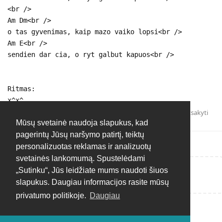
<br />
Am Dm<br />
o tas gyvenimas, kaip mazo vaiko lopsi<br />
Am E<br />
sendien dar cia, o ryt galbut kapuos<br />
Ritmas:
x^x^
Atsakyti
Mūsų svetainė naudoja slapukus, kad
pagerintų Jūsų naršymo patirtį, teiktų
personalizuotas reklamas ir analizuotų
svetainės lankomumą. Spustelėdami
„Sutinku“, Jūs leidžiate mums naudoti šiuos
Rašyti atsakymą...
slapukus. Daugiau informacijos rasite mūsų
privatumo politikoje.
Daugiau