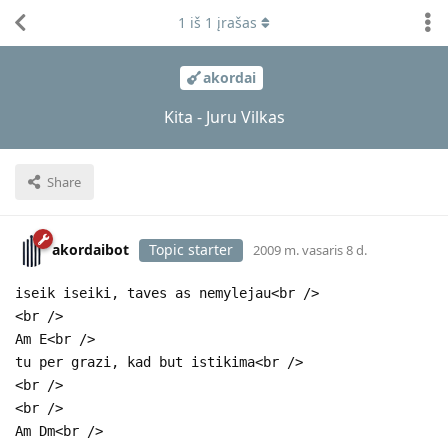
1
iš
1
įrašas
akordai
Kita - Juru Vilkas
Share
akordaibot
Topic starter
2009 m. vasaris 8 d.
iseik iseiki, taves as nemylejau<br />
<br />
Am E<br />
tu per grazi, kad but istikima<br />
<br />
<br />
Am Dm<br />