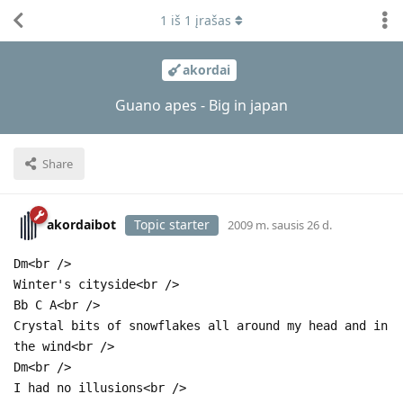
1
iš
1
įrašas
akordai
Guano apes - Big in japan
Share
akordaibot
Topic starter
2009 m. sausis 26 d.
Dm<br />
Winter's cityside<br />
Bb C A<br />
Crystal bits of snowflakes all around my head and in
the wind<br />
Dm<br />
I had no illusions<br />