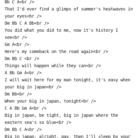
Bb C A<br />
That I'd ever find a glimps of summer's heatwaves in
your eyes<br />
Dm Bb C A Bb<br />
You did what you did to me, now it's history I
see<br />
Gm A<br />
Here's my comeback on the road again<br />
Dm Bb C <br />
Things will happen while they can<br />
A Bb Gm A<br />
I will wait here for my man tonight, it's easy when
your big in japan<br />
Dm Bb<br />
When your big in japan, tonight<br />
C A Bb Gm A<br />
Big in japan, be tight, big in japan where the
eastern sea's so blue<br />
Dm Bb C A<br />
Big in japan, alright, pay, then I'll sleep by your