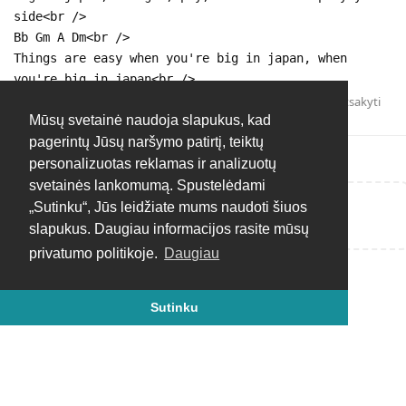
side<br />
Bb Gm A Dm<br />
Things are easy when you're big in japan, when
you're big in japan<br />
Atsakyti
Mūsų svetainė naudoja slapukus, kad
pagerintų Jūsų naršymo patirtį, teiktų
personalizuotas reklamas ir analizuotų
svetainės lankomumą. Spustelėdami
„Sutinku“, Jūs leidžiate mums naudoti šiuos
Rašyti atsakymą...
slapukus. Daugiau informacijos rasite mūsų
privatumo politikoje.
Daugiau
Sutinku