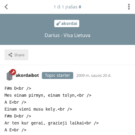
1
iš
1
įrašas
akordai
Darius - Visa Lietuva
Share
akordaibot
Topic starter
2009 m. sausis 20 d.
F#m D<br />
Mes einam pirmyn, einam tolyn,<br />
A E<br />
Einam vieni musu kely.<br />
F#m D<br />
Ar ten kur gerai, grazieji laikai<br />
A E<br />