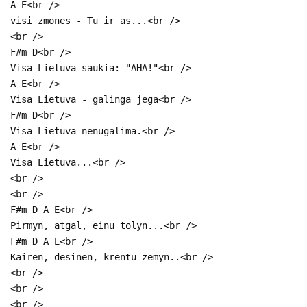
A E<br />
visi zmones - Tu ir as...<br />
<br />
F#m D<br />
Visa Lietuva saukia: "AHA!"<br />
A E<br />
Visa Lietuva - galinga jega<br />
F#m D<br />
Visa Lietuva nenugalima.<br />
A E<br />
Visa Lietuva...<br />
<br />
<br />
F#m D A E<br />
Pirmyn, atgal, einu tolyn...<br />
F#m D A E<br />
Kairen, desinen, krentu zemyn..<br />
<br />
<br />
<br />