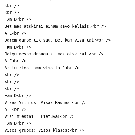
<br />
<br />
F#m D<br />
Bet mes atskirai einam savo keliais,<br />
A E<br />
Darom garbe tik sau. Bet kam visa tai?<br />
F#m D<br />
Jeigu nesam draugais, mes atskirai.<br />
A E<br />
Ar tu zinai kam visa tai?<br />
<br />
<br />
<br />
F#m D<br />
Visas Vilnius! Visas Kaunas!<br />
A E<br />
Visi miestai - Lietuva!<br />
F#m D<br />
Visos grupes! Visos klases!<br />