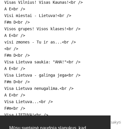
Visas Vilnius! Visas Kaunas!<br />
A E<br />
Visi miestai - Lietuva!<br />
F#m D<br />
Visos grupes! Visos klases!<br />
A E<br />
visi zmones - Tu ir as...<br />
<br />
F#m D<br />
Visa Lietuva saukia: "AHA!"<br />
A E<br />
Visa Lietuva - galinga jega<br />
F#m D<br />
Visa Lietuva nenugalima.<br />
A E<br />
Visa Lietuva...<br />
F#m<br />
Visa LIETUVA!<br />
Atsakyti
Mūsų svetainė naudoja slapukus, kad