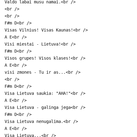
Valdo labai musu namai.<br />
<br />
<br />
F#m D<br />
Visas Vilnius! Visas Kaunas!<br />
A E<br />
Visi miestai - Lietuva!<br />
F#m D<br />
Visos grupes! Visos klases!<br />
A E<br />
visi zmones - Tu ir as...<br />
<br />
F#m D<br />
Visa Lietuva saukia: "AHA!"<br />
A E<br />
Visa Lietuva - galinga jega<br />
F#m D<br />
Visa Lietuva nenugalima.<br />
A E<br />
Visa Lietuva...<br />