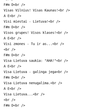
F#m D<br />
Visas Vilnius! Visas Kaunas!<br />
A E<br />
Visi miestai - Lietuva!<br />
F#m D<br />
Visos grupes! Visos klases!<br />
A E<br />
Visi zmones - Tu ir as...<br />
<br />
F#m D<br />
Visa Lietuva saukia: "AHA!"<br />
A E<br />
Visa Lietuva - galinga jega<br />
F#m D<br />
Visa Lietuva nenugalima.<br />
A E<br />
Visa Lietuva...<br />
<br />
F#m D<br />