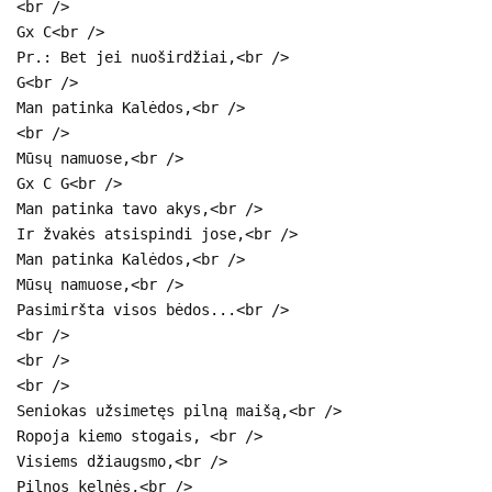
<br />
Gx C<br />
Pr.: Bet jei nuoširdžiai,<br />
G<br />
Man patinka Kalėdos,<br />
<br />
Mūsų namuose,<br />
Gx C G<br />
Man patinka tavo akys,<br />
Ir žvakės atsispindi jose,<br />
Man patinka Kalėdos,<br />
Mūsų namuose,<br />
Pasimiršta visos bėdos...<br />
<br />
<br />
<br />
Seniokas užsimetęs pilną maišą,<br />
Ropoja kiemo stogais, <br />
Visiems džiaugsmo,<br />
Pilnos kelnės,<br />