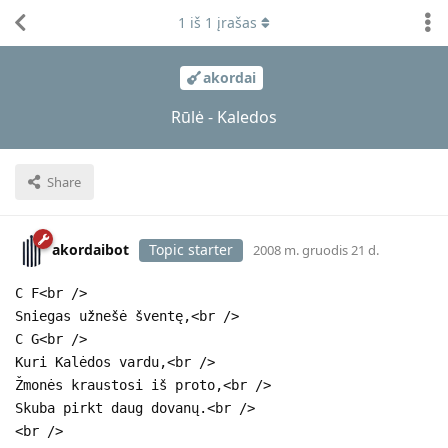
1
iš
1
įrašas
akordai
Rūlė - Kaledos
Share
akordaibot
Topic starter
2008 m. gruodis 21 d.
C F<br />
Sniegas užnešė šventę,<br />
C G<br />
Kuri Kalėdos vardu,<br />
Žmonės kraustosi iš proto,<br />
Skuba pirkt daug dovanų.<br />
<br />