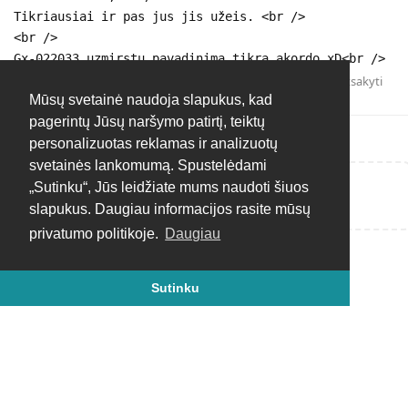
Tikriausiai ir pas jus jis užeis. <br />
<br />
Gx-022033 uzmirstu pavadinima tikra akordo xD<br />
Atsakyti
Mūsų svetainė naudoja slapukus, kad
pagerintų Jūsų naršymo patirtį, teiktų
personalizuotas reklamas ir analizuotų
svetainės lankomumą. Spustelėdami
„Sutinku“, Jūs leidžiate mums naudoti šiuos
Rašyti atsakymą...
slapukus. Daugiau informacijos rasite mūsų
privatumo politikoje.
Daugiau
Sutinku