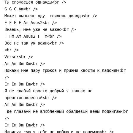
Ты сломаешся однажды<br />
G G C Am<br />
Может выпьешь яду, слижешь дважды<br />
F F E E Am Asus2<br />
Знаешь, мне уже не важно<br />
F Fm Am Asus2 F Fm<br />
Все не так уж важно<br />
<br />
Verse:<br />
Am Am Dm Dm<br />
Покажи мне пару трюков и прижми хвосты к ладоням<br
/>
Em Em Dm Em<br />
Я не слабый просто добрый я только не
преостоновленный<br />
Am Am Dm Dm<br />
Где глазами не влюбленный обалдевши вены поджигаю<br
/>
Em Em Dm Em<br />
Hарисую сую я тебе не люблю и не понимаю<br />