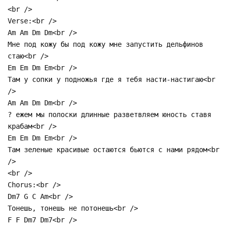
<br />
Verse:<br />
Am Am Dm Dm<br />
Мне под кожу бы под кожу мне запустить дельфинов
стаю<br />
Em Em Dm Em<br />
Там у сопки у подножья где я тебя насти-настигаю<br
/>
Am Am Dm Dm<br />
? ежем мы полоски длинные разветвляем юность ставя
крабам<br />
Em Em Dm Em<br />
Там зеленые красивые остаются бьются с нами рядом<br
/>
<br />
Chorus:<br />
Dm7 G C Am<br />
Тонешь, тонешь не потонешь<br />
F F Dm7 Dm7<br />