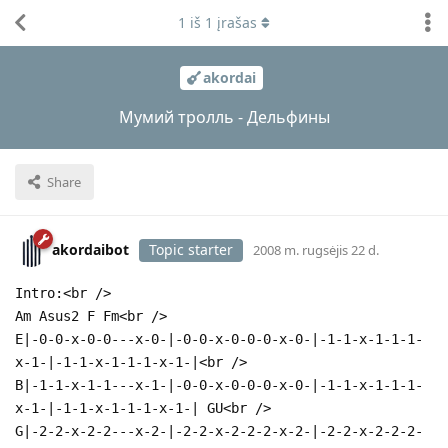
1
iš
1
įrašas
akordai
Мумий тролль - Дельфины
Share
akordaibot
Topic starter
2008 m. rugsėjis 22 d.
Intro:<br />
Am Asus2 F Fm<br />
E|-0-0-x-0-0---x-0-|-0-0-x-0-0-0-x-0-|-1-1-x-1-1-1-
x-1-|-1-1-x-1-1-1-x-1-|<br />
B|-1-1-x-1-1---x-1-|-0-0-x-0-0-0-x-0-|-1-1-x-1-1-1-
x-1-|-1-1-x-1-1-1-x-1-| GU<br />
G|-2-2-x-2-2---x-2-|-2-2-x-2-2-2-x-2-|-2-2-x-2-2-2-