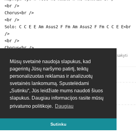
<br />
Chorus<br />
<br />
Solo: C C E E Am Asus2 F Fm Am Asus2 F Fm C C E E<br
/>
<br />
Chorus<br />
Atsakyti
Mūsų svetainė naudoja slapukus, kad
pagerintų Jūsų naršymo patirtį, teiktų
personalizuotas reklamas ir analizuotų
svetainės lankomumą. Spustelėdami
„Sutinku“, Jūs leidžiate mums naudoti šiuos
Rašyti atsakymą...
slapukus. Daugiau informacijos rasite mūsų
privatumo politikoje.
Daugiau
Sutinku