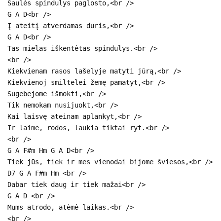
Saulės spindulys paglosto,<br />
G A D<br />
Į ateitį atverdamas duris,<br />
G A D<br />
Tas mielas iškentėtas spindulys.<br />
<br />
Kiekvienam rasos lašelyje matyti jūrą,<br />
Kiekvienoj smiltelei žemę pamatyt,<br />
Sugebėjome išmokti,<br />
Tik nemokam nusijuokt,<br />
Kai laisvę ateinam aplankyt,<br />
Ir laimė, rodos, laukia tiktai ryt.<br />
<br />
G A F#m Hm G A D<br />
Tiek jūs, tiek ir mes vienodai bijome šviesos,<br />
D7 G A F#m Hm <br />
Dabar tiek daug ir tiek mažai<br />
G A D <br />
Mums atrodo, atėmė laikas.<br />
<br />