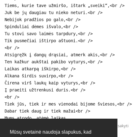
Tiems, kurie tave užmiršo, ištark „sveiki“,<br />
Juk be jų daugiau tu nieko neturi.<br />
Nebijok pradžios po galo,<br />
Spinduliai dėmes išvalo,<br />
Tu stovi savo laimės tarpdury,<br />
Tik pusmečiai ištirpo aštuoni.<br />
<br />
Atsigręžk į dangų drąsiai, atmerk akis,<br />
Ten kažkur aukštai pakibo vyturys,<br />
Laikas atkarpą iškirpo,<br />
Alkana širdis suvirpo,<br />
Čirena virš laukų kaip vyturys,<br />
Į praeiti užtrenkusi duris.<br />
<br />
Tiek jūs, tiek ir mes vienodai bijome šviesos,<br />
Dabar tiek daug ir tiek mažai<br />
Mums atrodo, atėmė laikas.
Atsakyti
Mūsų svetainė naudoja slapukus, kad