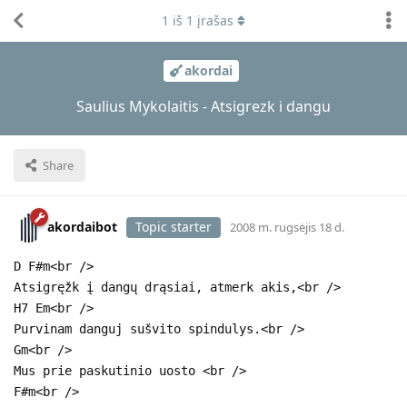
1
iš
1
įrašas
akordai
Saulius Mykolaitis - Atsigrezk i dangu
Share
akordaibot
Topic starter
2008 m. rugsėjis 18 d.
D F#m<br />
Atsigręžk į dangų drąsiai, atmerk akis,<br />
H7 Em<br />
Purvinam danguj sušvito spindulys.<br />
Gm<br />
Mus prie paskutinio uosto <br />
F#m<br />