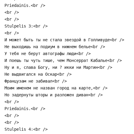
Priedainis.<br />
<br />
<br />
Stulpelis 3:<br />
<br />
И может быть ты не стала звездой в Голливуде<br />
Не выходишь на подиум в нижнем белье<br />
У тебя не берут автографы люди<br />
И поешь ты чуть тише, чем Монсерpат Кабалье<br />
Ну и я, слава Богу, ни ? икки ни Мартин<br />
Не выдвигался на Оскар<br />
Французам не забивал<br />
Моим именем не назван город на карте,<br />
Но задернуты шторы и разложен диван<br />
<br />
Priedainis.<br />
<br />
<br />
Stulpelis 4:<br />