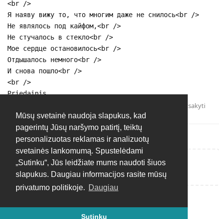
<br />
Я наяву вижу то, что многим даже не снилось<br />
Не являлось под кайфом,<br />
Не стучалось в стекло<br />
Мое сердце остановилось<br />
Отдышалось немного<br />
И снова пошло<br />
<br />
Priedainis.
Atsakyti
Mūsų svetainė naudoja slapukus, kad
pagerintų Jūsų naršymo patirtį, teiktų
personalizuotas reklamas ir analizuotų
svetainės lankomumą. Spustelėdami
„Sutinku“, Jūs leidžiate mums naudoti šiuos
Rašyti atsakymą...
slapukus. Daugiau informacijos rasite mūsų
privatumo politikoje.
Daugiau
Sutinku