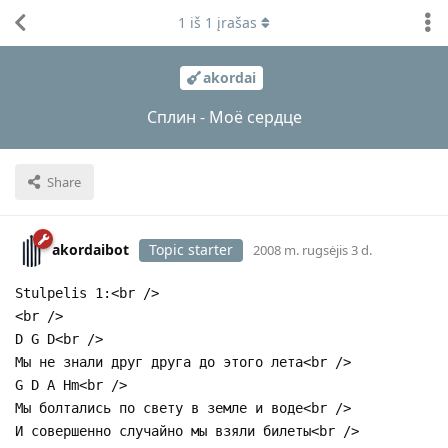
1
iš
1
įrašas
akordai
Сплин - Моё сердце
Share
akordaibot
Topic starter
2008 m. rugsėjis 3 d.
Stulpelis 1:<br />
<br />
D G D<br />
Мы не знали друг друга до этого лета<br />
G D A Hm<br />
Мы болтались по свету в земле и воде<br />
И совершенно случайно мы взяли билеты<br />