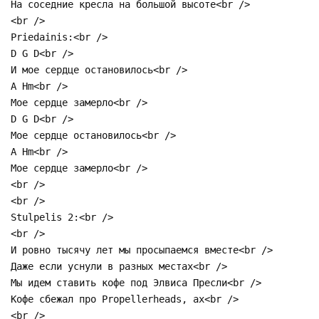
На соседние кресла на большой высоте<br />
<br />
Priedainis:<br />
D G D<br />
И мое сердце остановилось<br />
A Hm<br />
Мое сердце замерло<br />
D G D<br />
Мое сердце остановилось<br />
A Hm<br />
Мое сердце замерло<br />
<br />
<br />
Stulpelis 2:<br />
<br />
И ровно тысячу лет мы просыпаемся вместе<br />
Даже если уснули в разных местах<br />
Мы идем ставить кофе под Элвиса Пресли<br />
Кофе сбежал про Propellerheads, ах<br />
<br />