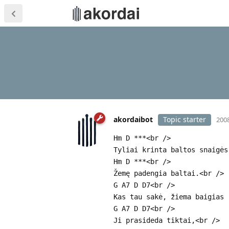
akordaibot
Topic starter
2008
Hm D ***<br />
Tyliai krinta baltos snaigės
Hm D ***<br />
Žemę padengia baltai.<br />
G A7 D D7<br />
Kas tau sakė, žiema baigias 
G A7 D D7<br />
Ji prasideda tiktai,<br />