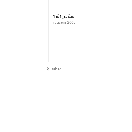
1
iš
1
įrašas
rugsėjis 2008
Dabar