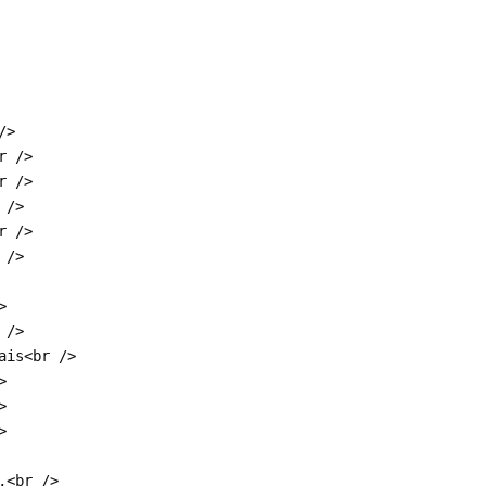
/>
r />
r />
 />
r />
 />
>
 />
ais<br />
>
>
>
,<br />