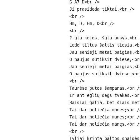
G A7 D<br />
Ji prasideda tiktai.<br />
<br />
Hm, D, Hm, D<br />
<br />
? ąla kojos, šąla ausys,<br 
Ledo tiltus šaltis tiesia.<b
Jau senieji metai baigias,<b
O naujus sutiksit dviese;<br
Jau senieji metai baigias,<b
O naujus sutiksit dviese.<br
<br />
Taurėse putos šampanas,<br /
Ir ant eglių degs žvakes.<br
Baisiai galia, bet šiais met
Tai dar neliečia manęs;<br /
Tai dar neliečia manęs;<br /
Tai dar neliečia manęs.<br /
<br />
Tyliai krinta baltos snaigės