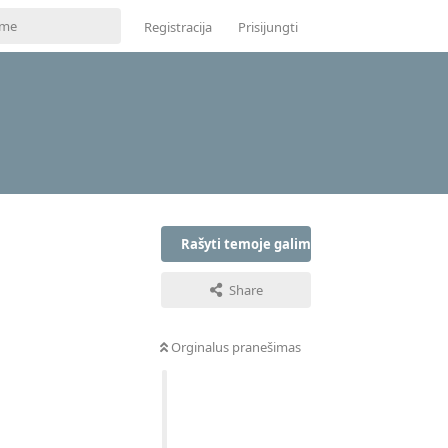
Registracija
Prisijungti
Rašyti temoje galima tik prisijungus
Share
Orginalus pranešimas