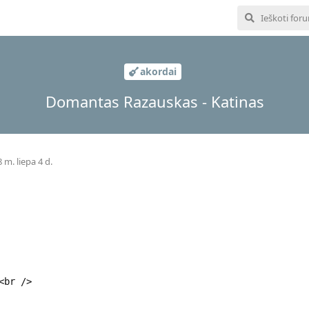
akordai
Domantas Razauskas - Katinas
 m. liepa 4 d.
<br />