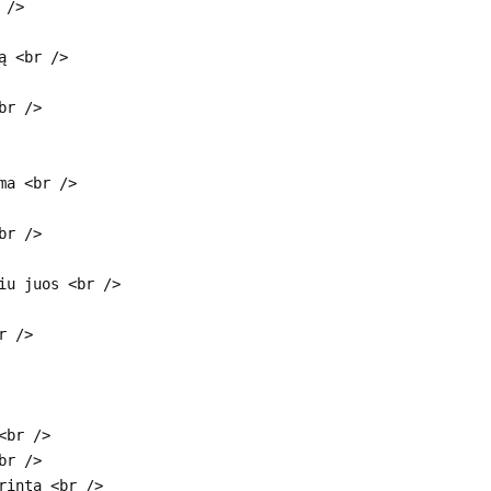
 />
ą <br />
br />
ma <br />
br />
iu juos <br />
r />
<br />
br />
rinta <br />