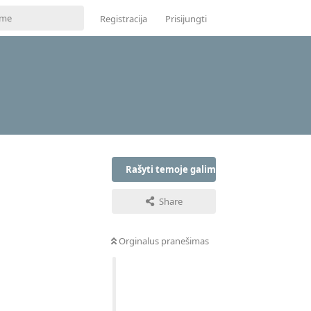
Registracija
Prisijungti
Rašyti temoje galima tik prisijungus
Share
Orginalus pranešimas