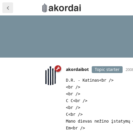
akordaibot
Topic starter
2008
D.R. - Katinas<br />
<br />
<br />
C C<br />
<br />
C<br />
Mano dievas nežino įstatymų 
Em<br />