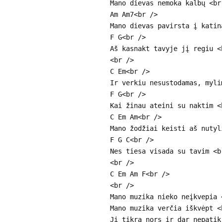
Mano dievas nemoka kalbų <br
Am Am7<br />
Mano dievas pavirsta į katin
F G<br />
Aš kasnakt tavyje jį regiu <
<br />
C Em<br />
Ir verkiu nesustodamas, myli
F G<br />
Kai žinau ateini su naktim <
C Em Am<br />
Mano žodžiai keisti aš nutyl
F G C<br />
Nes tiesa visada su tavim <b
<br />
C Em Am F<br />
<br />
Mano muzika nieko neįkvepia 
Mano muzika verčia iškvėpt <
Ji tikra nors ir dar nepatik