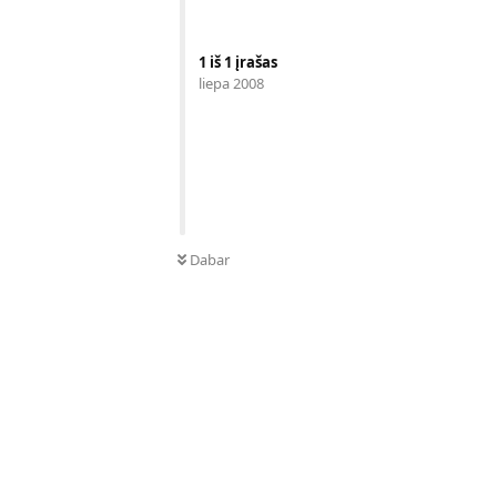
1
iš
1
įrašas
liepa 2008
Dabar