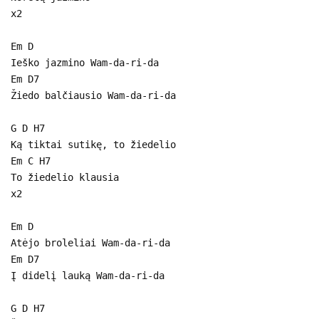
x2
Em D
Ieško jazmino Wam-da-ri-da
Em D7
Žiedo balčiausio Wam-da-ri-da
G D H7
Ką tiktai sutikę, to žiedelio
Em C H7
To žiedelio klausia
x2
Em D
Atėjo broleliai Wam-da-ri-da
Em D7
Į didelį lauką Wam-da-ri-da
G D H7