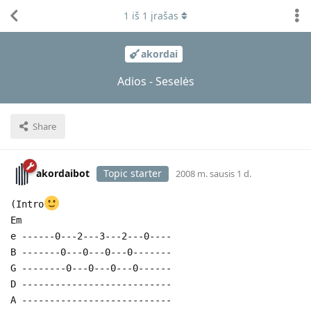
1
iš
1
įrašas
akordai
Adios - Seselės
Share
akordaibot
Topic starter
2008 m. sausis 1 d.
(Intro
Em
e ------0---2---3---2---0----
B -------0---0---0---0-------
G --------0---0---0---0------
D ---------------------------
A ---------------------------