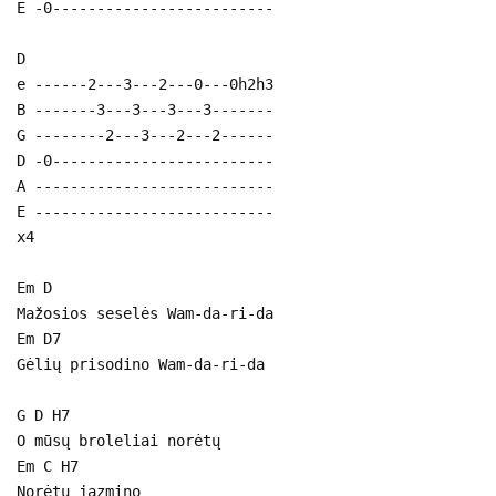
E -0-------------------------
D
e ------2---3---2---0---0h2h3
B -------3---3---3---3-------
G --------2---3---2---2------
D -0-------------------------
A ---------------------------
E ---------------------------
x4
Em D
Mažosios seselės Wam-da-ri-da
Em D7
Gėlių prisodino Wam-da-ri-da
G D H7
O mūsų broleliai norėtų
Em C H7
Norėtų jazmino