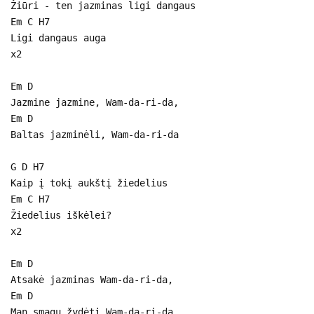
Žiūri - ten jazminas ligi dangaus
Em C H7
Ligi dangaus auga
x2
Em D
Jazmine jazmine, Wam-da-ri-da,
Em D
Baltas jazminėli, Wam-da-ri-da
G D H7
Kaip į tokį aukštį žiedelius
Em C H7
Žiedelius iškėlei?
x2
Em D
Atsakė jazminas Wam-da-ri-da,
Em D
Man smagu žydėti Wam-da-ri-da,