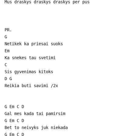
Mus draskys draskys draskys per pus
PR.
G
Netikek ka priesai suoks
Em
Ka snekes tau svetimi
C
Sis gyvenimas kitoks
D G
Reikia buti savimi /2x
G Em C D
Gal mes kada tai pamirsim
G Em C D
Bet to neivyks juk niekada
G Em C D