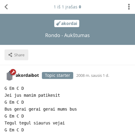
1
iš
1
įrašas
akordai
Rondo - Aukštumas
Share
akordaibot
Topic starter
2008 m. sausis 1 d.
G Em C D
Jei jus manim patikesit
G Em C D
Bus gerai gerai gerai mums bus
G Em C D
Tegul tegul siaurus vejai
G Em C D