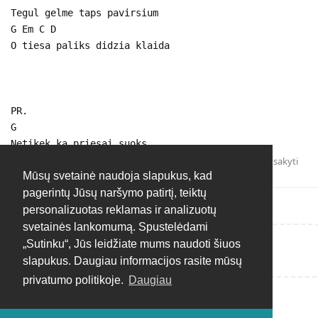
Tegul gelme taps pavirsium
G Em C D
O tiesa paliks didzia klaida
PR.
G
Netikek ka priesai suoks...
Atsakyti
Mūsų svetainė naudoja slapukus, kad
pagerintų Jūsų naršymo patirtį, teiktų
personalizuotas reklamas ir analizuotų
svetainės lankomumą. Spustelėdami
„Sutinku“, Jūs leidžiate mums naudoti šiuos
Rašyti atsakymą...
slapukus. Daugiau informacijos rasite mūsų
privatumo politikoje.
Daugiau