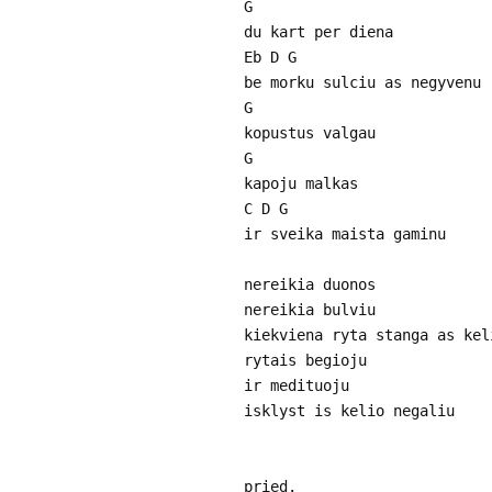
G
du kart per diena
Eb D G
be morku sulciu as negyvenu
G
kopustus valgau
G
kapoju malkas
C D G
ir sveika maista gaminu
nereikia duonos
nereikia bulviu
kiekviena ryta stanga as kel
rytais begioju
ir medituoju
isklyst is kelio negaliu
pried.