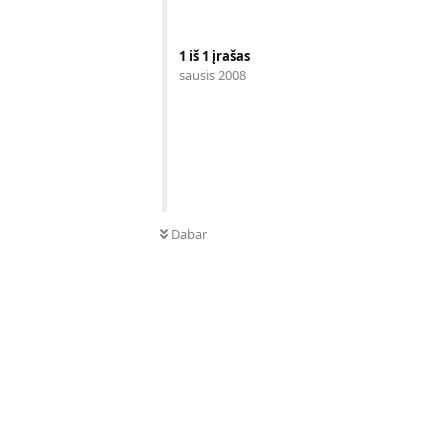
1
iš
1
įrašas
sausis 2008
Dabar