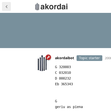
akordaibot
Topic starter
2008
G 320003
C 032010
D 000232
Eb 365343
G
geriu as piena