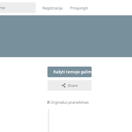
Registracija
Prisijungti
Rašyti temoje galima tik prisijungus
Share
Orginalus pranešimas