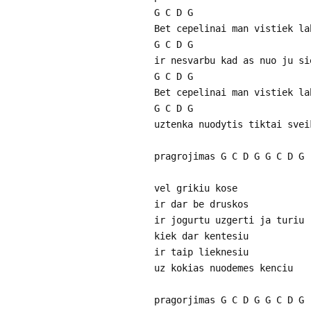
G C D G
Bet cepelinai man vistiek la
G C D G
ir nesvarbu kad as nuo ju si
G C D G
Bet cepelinai man vistiek la
G C D G
uztenka nuodytis tiktai svei
pragrojimas G C D G G C D G
vel grikiu kose
ir dar be druskos
ir jogurtu uzgerti ja turiu
kiek dar kentesiu
ir taip lieknesiu
uz kokias nuodemes kenciu
pragorjimas G C D G G C D G