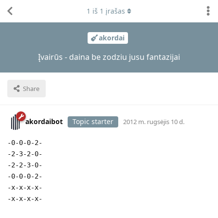
1
iš
1
įrašas
akordai
Įvairūs - daina be zodziu jusu fantazijai
Share
akordaibot
Topic starter
2012 m. rugsėjis 10 d.
-0-0-0-2-
-2-3-2-0-
-2-2-3-0-
-0-0-0-2-
-x-x-x-x-
-x-x-x-x-