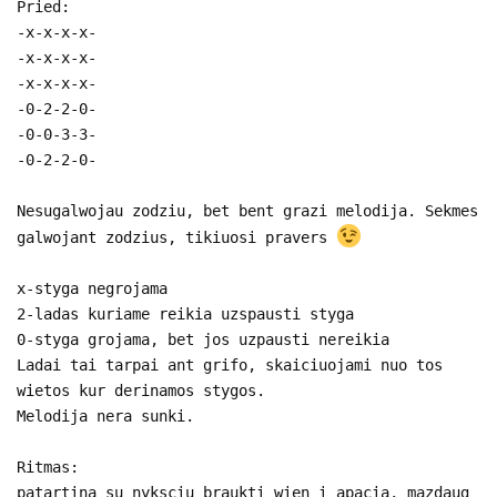
Pried:
-x-x-x-x-
-x-x-x-x-
-x-x-x-x-
-0-2-2-0-
-0-0-3-3-
-0-2-2-0-
Nesugalwojau zodziu, bet bent grazi melodija. Sekmes
galwojant zodzius, tikiuosi pravers
x-styga negrojama
2-ladas kuriame reikia uzspausti styga
0-styga grojama, bet jos uzpausti nereikia
Ladai tai tarpai ant grifo, skaiciuojami nuo tos
wietos kur derinamos stygos.
Melodija nera sunki.
Ritmas:
patartina su nyksciu braukti wien i apacia, mazdaug