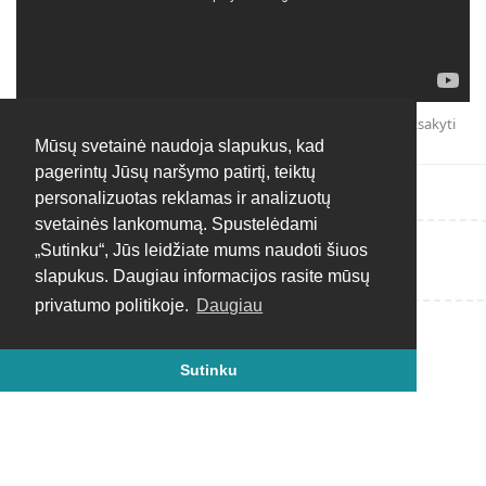
Atsakyti
Mūsų svetainė naudoja slapukus, kad
pagerintų Jūsų naršymo patirtį, teiktų
personalizuotas reklamas ir analizuotų
svetainės lankomumą. Spustelėdami
„Sutinku“, Jūs leidžiate mums naudoti šiuos
Rašyti atsakymą...
slapukus. Daugiau informacijos rasite mūsų
privatumo politikoje.
Daugiau
Sutinku