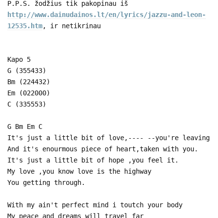
P.P.S. žodžius tik pakopinau iš
http://www.dainudainos.lt/en/lyrics/jazzu-and-leon-
12535.htm
, ir netikrinau
Kapo 5
G (355433)
Bm (224432)
Em (022000)
C (335553)
G Bm Em C
It's just a little bit of love,---- --you're leaving
And it's enourmous piece of heart,taken with you.
It's just a little bit of hope ,you feel it.
My love ,you know love is the highway
You getting through.
With my ain't perfect mind i toutch your body
My peace and dreams will travel far