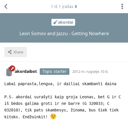
1
iš
1
įrašas
akordai
Leon Somov and Jazzu - Getting Nowhere
Share
akordaibot
Topic starter
2012 m. rugsėjis 10 d.
Labai paprasta,lengva, ir dailiai skambanti daina
P.S. akordai surašyti kaip groja Leonas, bet G ir C
iš bėdos galima groti ir ne barre (G 320033; C
032010), tik pats skambesys, žinoma, bus šiek tiek
kitoks. Endžoinkit!