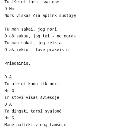
Tu išeini tarsi svajonė
D Hm
Nors viskas čia aplink sustoję
Tu man sakai, jog nori
O aš sakau, jog tai - ne noras
Tu man sakai, jog reikia
O aš rėkiu - tave prakeikiu
Priedainis:
D A
Tu ateini kada tik nori
Hm G
Ir stovi visas šviesoje
D A
Ta dingsti tarsi svajonė
Hm G
Mane palieki vieną tamsoje