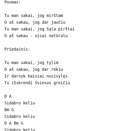
Posmas:
Tu man sakai, jog mirštam
O aš sakau, jog dar jaučiu
Tu man sakai, jog šąla pirštai
O aš sakau - visai natūralu
Priedainis:
Tu man sakai, jog tylim
O aš sakau, jog dar rėkiu
Ir darsyk baisiai nusivylęs
Tu išskrendi šviesos greičiu
D A
Sidabro keliu
Bm G
Sidabro keliu
D A Bm G
Sidabro keliu