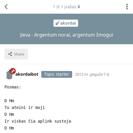
1
iš
1
įrašas
akordai
Jieva - Argentum norai, argentum žmogui
Share
akordaibot
Topic starter
2012 m. gegužė 7 d.
Posmas:
D Hm
Tu ateini ir moji
D Hm
Ir viskas čia aplink sustoja
D Hm