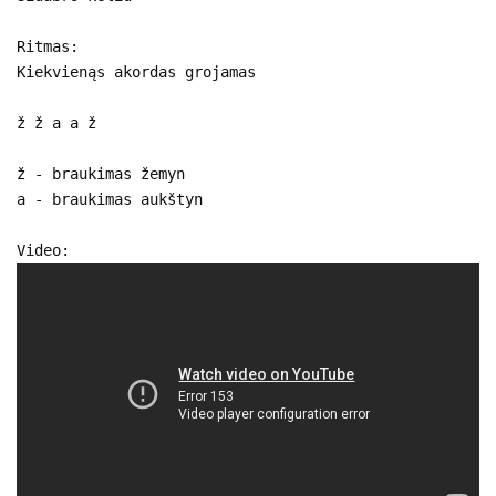
Ritmas:
Kiekvienąs akordas grojamas
ž ž a a ž
ž - braukimas žemyn
a - braukimas aukštyn
Video: