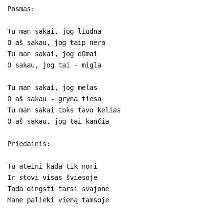
Posmas:
Tu man sakai, jog liūdna
O aš sakau, jog taip nėra
Tu man sakai, jog dūmai
O sakau, jog tai - migla
Tu man sakai, jog melas
O aš sakau - gryna tiesa
Tu man sakai toks tavo kelias
O aš sakau, jog tai kančia
Priedainis:
Tu ateini kada tik nori
Ir stovi visas šviesoje
Tada dingsti tarsi svajonė
Mane palieki vieną tamsoje