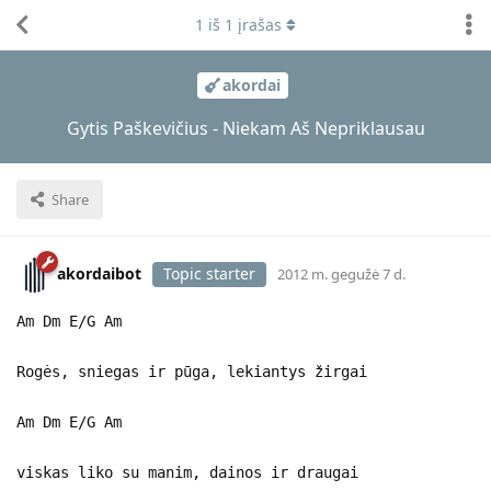
1
iš
1
įrašas
akordai
Gytis Paškevičius - Niekam Aš Nepriklausau
Share
akordaibot
Topic starter
2012 m. gegužė 7 d.
Am Dm E/G Am
Rogės, sniegas ir pūga, lekiantys žirgai
Am Dm E/G Am
viskas liko su manim, dainos ir draugai