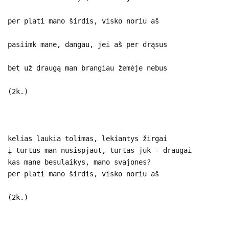
per plati mano širdis, visko noriu aš
pasiimk mane, dangau, jei aš per drąsus
bet už draugą man brangiau žemėje nebus
(2k.)
kelias laukia tolimas, lekiantys žirgai
į turtus man nusispjaut, turtas juk - draugai
kas mane besulaikys, mano svajones?
per plati mano širdis, visko noriu aš
(2k.)