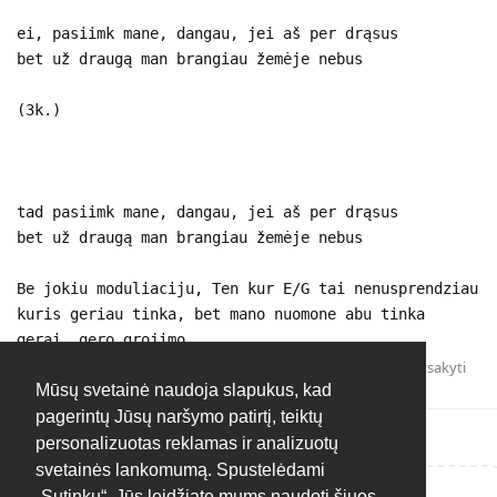
ei, pasiimk mane, dangau, jei aš per drąsus
bet už draugą man brangiau žemėje nebus
(3k.)
tad pasiimk mane, dangau, jei aš per drąsus
bet už draugą man brangiau žemėje nebus
Be jokiu moduliaciju, Ten kur E/G tai nenusprendziau
kuris geriau tinka, bet mano nuomone abu tinka
gerai, gero grojimo
Atsakyti
Mūsų svetainė naudoja slapukus, kad
pagerintų Jūsų naršymo patirtį, teiktų
personalizuotas reklamas ir analizuotų
svetainės lankomumą. Spustelėdami
„Sutinku“, Jūs leidžiate mums naudoti šiuos