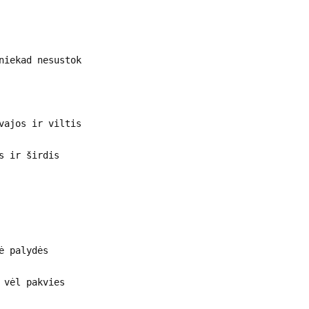
niekad nesustok
vajos ir viltis
s ir širdis
ė palydės
 vėl pakvies