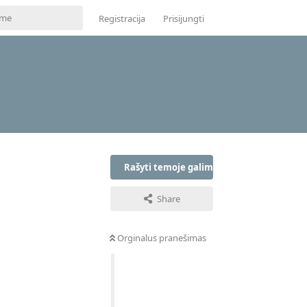
Registracija
Prisijungti
Rašyti temoje galima tik prisijungus
Share
Orginalus pranešimas