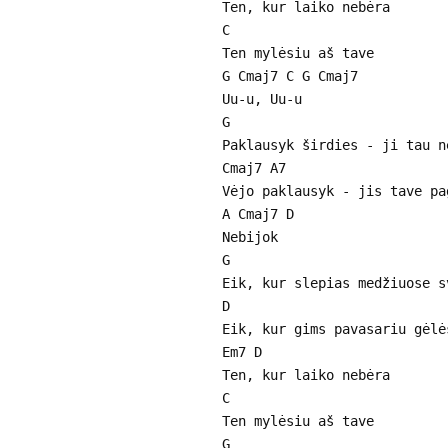
Ten, kur laiko nebėra
C
Ten mylėsiu aš tave
G Cmaj7 C G Cmaj7
Uu-u, Uu-u
G
Paklausyk širdies - ji tau n
Cmaj7 A7
Vėjo paklausyk - jis tave pa
A Cmaj7 D
Nebijok
G
Eik, kur slepias medžiuose s
D
Eik, kur gims pavasariu gėlė
Em7 D
Ten, kur laiko nebėra
C
Ten mylėsiu aš tave
G