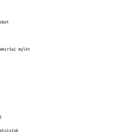
ebėt
amiršai mylėt
i
atsistok