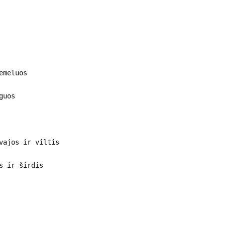
emeluos
guos
vajos ir viltis
s ir širdis