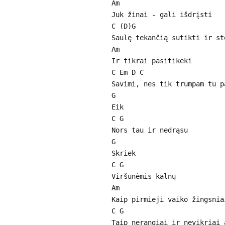
Am
Juk žinai - gali išdrįsti
C (D)G
Saulę tekančią sutikti ir st
Am
Ir tikrai pasitikėki
C Em D C
Savimi, nes tik trumpam tu p
G
Eik
C G
Nors tau ir nedrąsu
G
Skriek
C G
Viršūnėmis kalnų
Am
Kaip pirmieji vaiko žingsnia
C G
Taip nerangiai ir nevikriai 