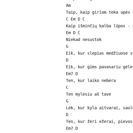
Am
Taip, kaip giriom teka upės
C Em D C
Kaip išminčių kalba lūpos - 
Em D C
Niekad nesustok
G
Eik, kur slepias medžiuose s
D
Eik, kur gims pavasariu gėlė
Em7 D
Ten, kur laiko nebėra
C
Ten mylėsiu aš tave
G
Lėk, kur kyla aitvarai, saul
D
Ten, kur žėri ežerai, pievos
Em7 D