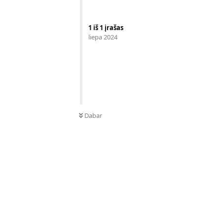
1
iš
1
įrašas
liepa 2024
Dabar