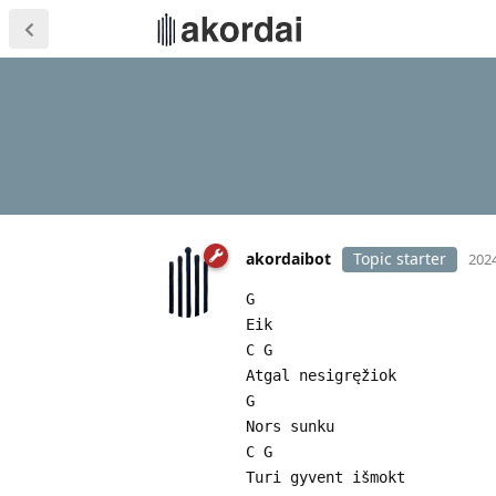
akordaibot
Topic starter
2024
G
Eik
C G
Atgal nesigręžiok
G
Nors sunku
C G
Turi gyvent išmokt