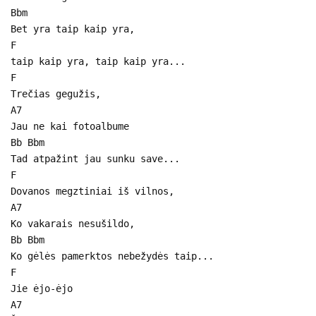
Bbm
Bet yra taip kaip yra,
F
taip kaip yra, taip kaip yra...
F
Trečias gegužis,
A7
Jau ne kai fotoalbume
Bb Bbm
Tad atpažint jau sunku save...
F
Dovanos megztiniai iš vilnos,
A7
Ko vakarais nesušildo,
Bb Bbm
Ko gėlės pamerktos nebežydės taip...
F
Jie ėjo-ėjo
A7