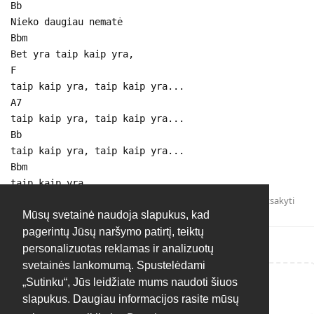
Bb
Nieko daugiau nematė
Bbm
Bet yra taip kaip yra,
F
taip kaip yra, taip kaip yra...
A7
taip kaip yra, taip kaip yra...
Bb
taip kaip yra, taip kaip yra...
Bbm
taip kaip yra...
Atsakyti
Mūsų svetainė naudoja slapukus, kad
pagerintų Jūsų naršymo patirtį, teiktų
personalizuotas reklamas ir analizuotų
svetainės lankomumą. Spustelėdami
„Sutinku“, Jūs leidžiate mums naudoti šiuos
Rašyti atsakymą...
slapukus. Daugiau informacijos rasite mūsų