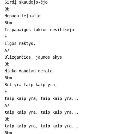
Širdį skaudėjo-ėjo
Bb
Nepagailėjo-ėjo
Bbm
Ir pabaigos tokios nesitikėjo
F
Ilgos naktys,
A7
Blizgančios, jaunos akys
Bb
Nieko daugiau nematė
Bbm
Bet yra taip kaip yra,
F
taip kaip yra, taip kaip yra...
A7
taip kaip yra, taip kaip yra...
Bb
taip kaip yra, taip kaip yra...
Bbm