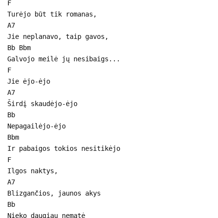
F
Turėjo būt tik romanas,
A7
Jie neplanavo, taip gavos,
Bb Bbm
Galvojo meilė jų nesibaigs...
F
Jie ėjo-ėjo
A7
Širdį skaudėjo-ėjo
Bb
Nepagailėjo-ėjo
Bbm
Ir pabaigos tokios nesitikėjo
F
Ilgos naktys,
A7
Blizgančios, jaunos akys
Bb
Nieko daugiau nematė