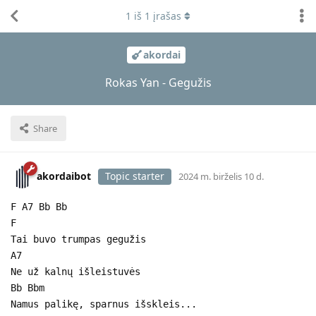
1
iš
1
įrašas
akordai
Rokas Yan - Gegužis
Share
akordaibot
Topic starter
2024 m. birželis 10 d.
F A7 Bb Bb
F
Tai buvo trumpas gegužis
A7
Ne už kalnų išleistuvės
Bb Bbm
Namus palikę, sparnus išskleis...