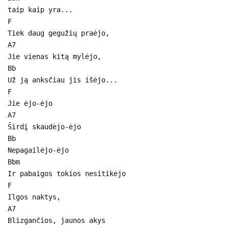
taip kaip yra...
F
Tiek daug gegužių praėjo,
A7
Jie vienas kitą mylėjo,
Bb
Už ją anksčiau jis išėjo...
F
Jie ėjo-ėjo
A7
Širdį skaudėjo-ėjo
Bb
Nepagailėjo-ėjo
Bbm
Ir pabaigos tokios nesitikėjo
F
Ilgos naktys,
A7
Blizgančios, jaunos akys