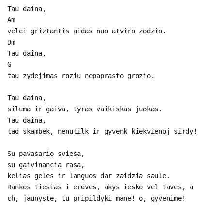
Tau daina,
Am
velei griztantis aidas nuo atviro zodzio.
Dm
Tau daina,
G
tau zydejimas roziu nepaprasto grozio.
Tau daina,
siluma ir gaiva, tyras vaikiskas juokas.
Tau daina,
tad skambek, nenutilk ir gyvenk kiekvienoj sirdy!
Su pavasario sviesa,
su gaivinancia rasa,
kelias geles ir languos dar zaidzia saule.
Rankos tiesias i erdves, akys iesko vel taves, a
ch, jaunyste, tu pripildyki mane! o, gyvenime!