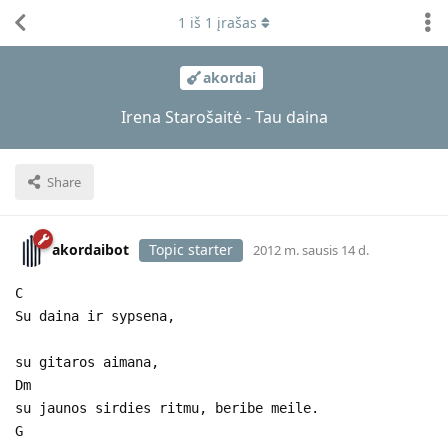
1
iš
1
įrašas
akordai
Irena Starošaitė - Tau daina
Share
akordaibot
Topic starter
2012 m. sausis 14 d.
C
Su daina ir sypsena,
su gitaros aimana,
Dm
su jaunos sirdies ritmu, beribe meile.
G