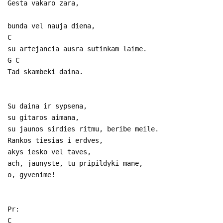
Gesta vakaro zara,
bunda vel nauja diena,
C
su artejancia ausra sutinkam laime.
G C
Tad skambeki daina.
Su daina ir sypsena,
su gitaros aimana,
su jaunos sirdies ritmu, beribe meile.
Rankos tiesias i erdves,
akys iesko vel taves,
ach, jaunyste, tu pripildyki mane,
o, gyvenime!
Pr:
C