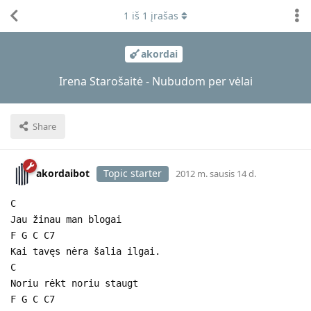
1
iš
1
įrašas
akordai
Irena Starošaitė - Nubudom per vėlai
Share
akordaibot
Topic starter
2012 m. sausis 14 d.
C
Jau žinau man blogai
F G C C7
Kai tavęs nėra šalia ilgai.
C
Noriu rėkt noriu staugt
F G C C7