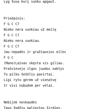
Lyg šuva kurį sunku apgaut.
Priedainis:
F G C C7
Nieko nėra sunkiau už meilę
F G C C7
Nieko nėra sunkiau.
F G C C7
Jau nepadės ir gražiausios eilės
F G C
(Mano)Laivas skęsta vis giliau.
Prašviesėjo ilgos juodos naktys
Tu pilku šešėliu pavirtai.
Ligi ryto gėrėm už vienatvę
Ir visi nubudom per vėlai.
Nebijok neskaudės
Tavo žodžių paliestos širdies.