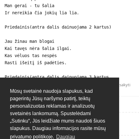
Man gerai - tu šalia
Ir nereikia čia jokių lia lia.
Priedainis(antra dalis dainuojama 2 kartus)
Jau žinau man blogai
Kai tavęs nėra šalia ilgai.
Kas vėluos tas nespės
Rasti išeitį iš padėties.
Priedainis(antra dalis dainuojama 3 kartus
Atsakyti
Mūsų svetainė naudoja slapukus, kad
pagerintų Jūsų naršymo patirtį, teiktų
personalizuotas reklamas ir analizuotų
svetainės lankomumą. Spustelėdami
„Sutinku“, Jūs leidžiate mums naudoti šiuos
Rašyti atsakymą...
slapukus. Daugiau informacijos rasite mūsų
privatumo politikoje.
Daugiau