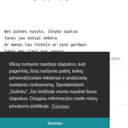
Bet pienės nuvyto, išnyko spalva
Tavęs jau seniai nebėra
Ar manęs tau reikėjo ar vyno gardaus
Sakei mes vieni kas ragaus.
Atsakyti
Mūsų svetainė naudoja slapukus, kad
pagerintų Jūsų naršymo patirtį, teiktų
personalizuotas reklamas ir analizuotų
svetainės lankomumą. Spustelėdami
„Sutinku“, Jūs leidžiate mums naudoti šiuos
Rašyti atsakymą...
slapukus. Daugiau informacijos rasite mūsų
privatumo politikoje.
Daugiau
Sutinku