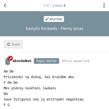
1
iš
1
įrašas
akordai
Kastytis Kerbedis - Pienių vynas
Share
akordaibot
Topic starter
2012 m. sausis 14 d.
Am Dm
Prisiminki tą dieną, kai braidėm abu
F Dm Am
Mes pienių nusėtais laukais
Dm
Savo žvilgsnio nuo jų atitraukt negalėjau
F G