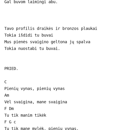
Gal buvom laimingi abu.
Tavo profilis draikės ir bronzos plaukai
Tokia išdidi tu buvai
Mus pienės svaigino geltona jų spalva
Tokia nuostabi tu buvai.
PRIED.
C
Pienių vynas, pienių vynas
Am
Vėl svaigina, mane svaigina
F Dm
Tu tik manim tikėk
F G c
Tu tik mane mylėk, pienių vynas.